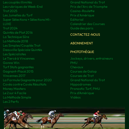
Les couplés illimités
Grand National du Trot
Les rubriques de Week-End
Prix de l'Arc de Triomphe
Trot 2025
Casino-Roulette
Les Jumelles du Turf
Prix d'Amérique
Super Sélections + Sélections MI-
Editorial
LUXE
Calendrier des Courses
Trot 2024
Guide des paris
Quintés de Plat 2016
CONTACTEZ-NOUS
La Technique Sûre
La Méthode 2018
ABONNEMENT
Les Simples/Couplés Trot
Deauville Spéciale Quintés
PHOTOTHÈQUE
Les Spécialistes
Le Tiercé à Vincennes
Jockeys, drivers, entraineurs
Gonna Win
PMU
Turf Stats gagnantes
Chevaux
Gagnant-Placé 2015
Courses de Galop
Vincennes 2017
Courses de Trot
La Formule Gagnante pour 2020
Grand National du Trot
Covès contre Covès Résultats
Hippodromes
Money Masters
Pronostic Turf, PMU
Le 2 sur 4 Facile
Prix d’Amérique
La Méthode Simple
Vidéos
Les 2 Perfs