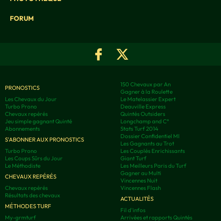
FORUM
150 Chevaux par An
PRONOSTICS
Gagner à la Roulette
Les Chevaux du Jour
Le Matelassier Expert
Turbo Prono
Deauville Express
Chevaux repérés
Quintés Outsiders
Jeu simple gagnant Quinté
Longchamp and C°
Abonnements
Stats Turf 2014
Dossier Confidentiel MI
S'ABONNER AUX PRONOSTICS
Les Gagnants au Trot
Turbo Prono
Les Couplés Enrichissants
Les Coups Sûrs du Jour
Giant Turf
Le Méthodiste
Les Meilleurs Paris du Turf
Gagner au Multi
CHEVAUX REPÉRÉS
Vincennes Nuit
Chevaux repérés
Vincennes Flash
Résultats des chevaux
ACTUALITÉS
MÉTHODES TURF
Fil d'infos
My-grmturf
Arrivées et rapports Quintés