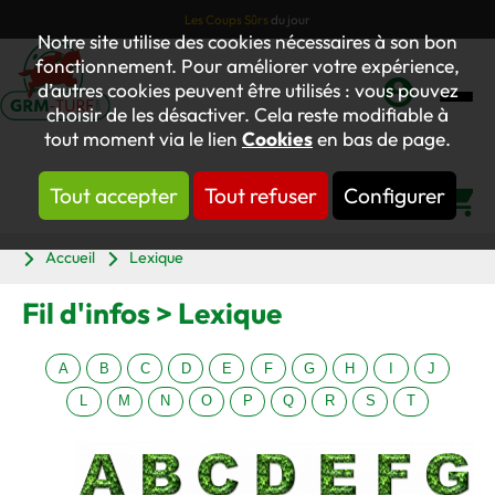
Les Coups Sûrs
du jour
Notre site utilise des cookies nécessaires à son bon
fonctionnement. Pour améliorer votre expérience,
d’autres cookies peuvent être utilisés : vous pouvez
choisir de les désactiver. Cela reste modifiable à
Mon
tout moment via le lien
Cookies
en bas de page.
compte
Tout accepter
Tout refuser
Configurer
Panier
Accueil
Lexique
Fil d'infos > Lexique
A
B
C
D
E
F
G
H
I
J
L
M
N
O
P
Q
R
S
T