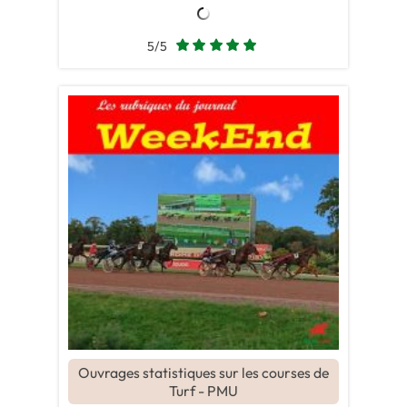
5/5
Ouvrages statistiques sur les courses de
Turf - PMU