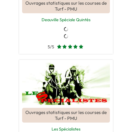
Ouvrages statistiques sur les courses de
Turf - PMU
Deauville Spéciale Quintés
5/5
Ouvrages statistiques sur les courses de
Turf - PMU
Les Spécialistes