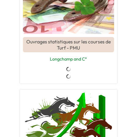
Ouvrages statistiques sur les courses de
Turf - PMU
Longchamp and C°