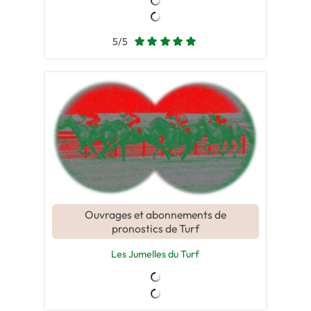
5/5
Ouvrages et abonnements de
pronostics de Turf
Les Jumelles du Turf