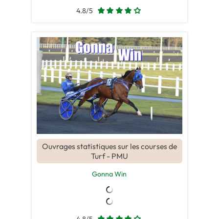
4.8/5
Ouvrages statistiques sur les courses de
Turf - PMU
Gonna Win