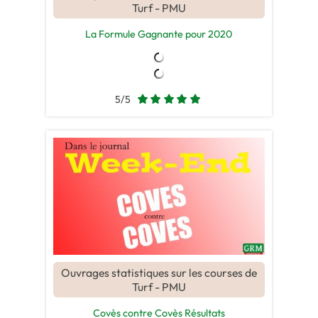
Turf - PMU
La Formule Gagnante pour 2020
5/5
Ouvrages statistiques sur les courses de
Turf - PMU
Covès contre Covès Résultats