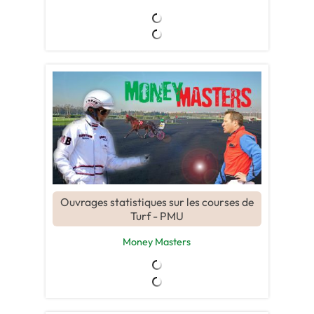
Ouvrages statistiques sur les courses de
Turf - PMU
Money Masters