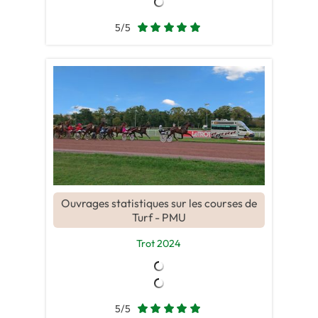
5/5
Ouvrages statistiques sur les courses de
Turf - PMU
Trot 2024
5/5