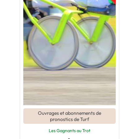
Ouvrages et abonnements de
pronostics de Turf
Les Gagnants au Trot