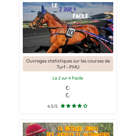
Ouvrages statistiques sur les courses de
Turf - PMU
Le 2 sur 4 Facile
4.5/5