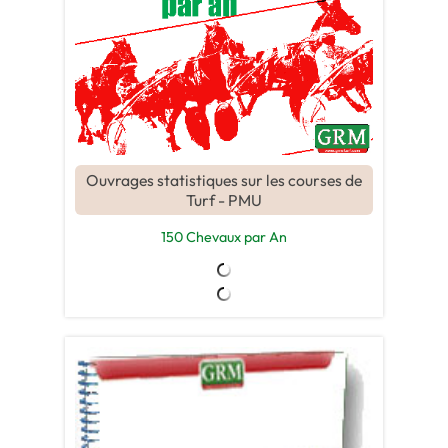
Ouvrages statistiques sur les courses de
Turf - PMU
150 Chevaux par An