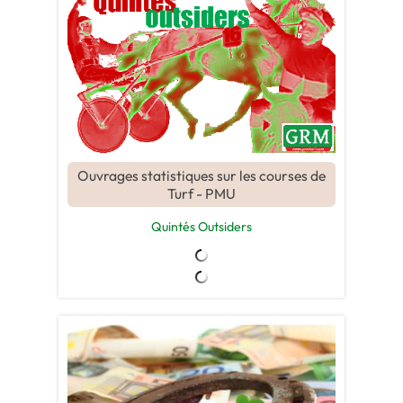
Ouvrages statistiques sur les courses de
Turf - PMU
Quintés Outsiders