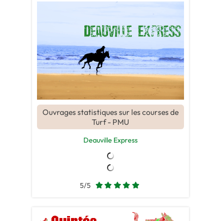
Ouvrages statistiques sur les courses de
Turf - PMU
Deauville Express
5/5