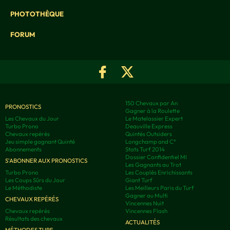
PHOTOTHÈQUE
FORUM
150 Chevaux par An
PRONOSTICS
Gagner à la Roulette
Les Chevaux du Jour
Le Matelassier Expert
Turbo Prono
Deauville Express
Chevaux repérés
Quintés Outsiders
Jeu simple gagnant Quinté
Longchamp and C°
Abonnements
Stats Turf 2014
Dossier Confidentiel MI
S'ABONNER AUX PRONOSTICS
Les Gagnants au Trot
Turbo Prono
Les Couplés Enrichissants
Les Coups Sûrs du Jour
Giant Turf
Le Méthodiste
Les Meilleurs Paris du Turf
Gagner au Multi
CHEVAUX REPÉRÉS
Vincennes Nuit
Chevaux repérés
Vincennes Flash
Résultats des chevaux
ACTUALITÉS
MÉTHODES TURF