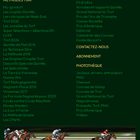
Fil d'infos
My-grmturf
Arrivées et rapports Quintés
Les couplés illimités
Grand National du Trot
Les rubriques de Week-End
Prix de l'Arc de Triomphe
Trot 2025
Casino-Roulette
Les Jumelles du Turf
Prix d'Amérique
Super Sélections + Sélections MI-
Editorial
LUXE
Calendrier des Courses
Trot 2024
Guide des paris
Quintés de Plat 2016
CONTACTEZ-NOUS
La Technique Sûre
La Méthode 2018
ABONNEMENT
Les Simples/Couplés Trot
Deauville Spéciale Quintés
PHOTOTHÈQUE
Les Spécialistes
Le Tiercé à Vincennes
Jockeys, drivers, entraineurs
Gonna Win
PMU
Turf Stats gagnantes
Chevaux
Gagnant-Placé 2015
Courses de Galop
Vincennes 2017
Courses de Trot
La Formule Gagnante pour 2020
Grand National du Trot
Covès contre Covès Résultats
Hippodromes
Money Masters
Pronostic Turf, PMU
Le 2 sur 4 Facile
Prix d’Amérique
La Méthode Simple
Vidéos
Les 2 Perfs