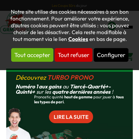
Les Coups Sûrs
du jour
Notre site utilise des cookies nécessaires à son bon
fonctionnement. Pour améliorer votre expérience,
d’autres cookies peuvent être utilisés : vous pouvez
choisir de les désactiver. Cela reste modifiable à
Mon
tout moment via le lien
Cookies
en bas de page.
compte
Tout accepter
Tout refuser
Configurer
Panier
TURBO PRONO
Numéro 1 aux gains
au
Tiercé-Quarté+-
Quinté+
sur les
quatre dernières années
!
Pronostic quinté
haut de gamme
pour jouer à
tous
les types de pari
.
LIRE LA SUITE