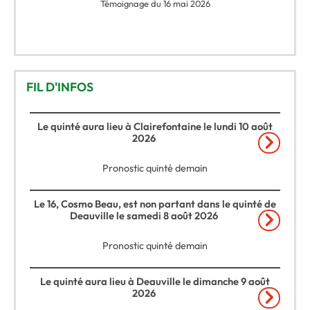
Témoignage du 16 mai 2026
FIL D'INFOS
Le quinté aura lieu à Clairefontaine le lundi 10 août
2026
Pronostic quinté demain
Le 16, Cosmo Beau, est non partant dans le quinté de
Deauville le samedi 8 août 2026
Pronostic quinté demain
Le quinté aura lieu à Deauville le dimanche 9 août
2026