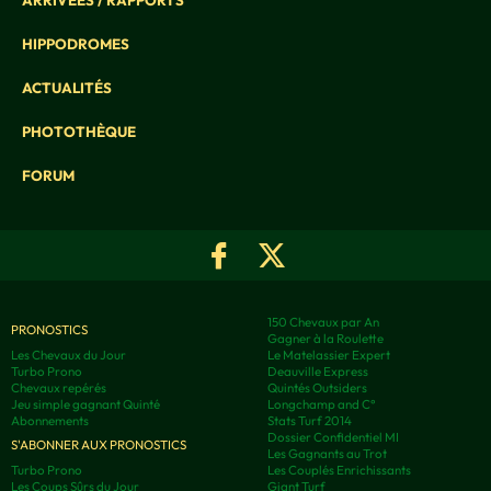
ARRIVÉES / RAPPORTS
HIPPODROMES
ACTUALITÉS
PHOTOTHÈQUE
FORUM
150 Chevaux par An
PRONOSTICS
Gagner à la Roulette
Les Chevaux du Jour
Le Matelassier Expert
Turbo Prono
Deauville Express
Chevaux repérés
Quintés Outsiders
Jeu simple gagnant Quinté
Longchamp and C°
Abonnements
Stats Turf 2014
Dossier Confidentiel MI
S'ABONNER AUX PRONOSTICS
Les Gagnants au Trot
Turbo Prono
Les Couplés Enrichissants
Les Coups Sûrs du Jour
Giant Turf