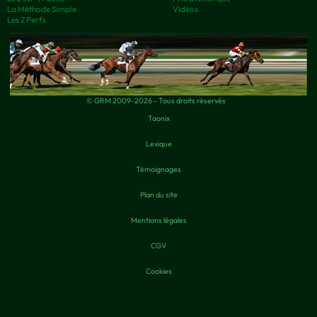
La Méthode Simple
Vidéos
Les 2 Perfs
© GRM 2009-2026 - Tous droits réservés
Taonix
Lexique
Témoignages
Plan du site
Mentions légales
CGV
Cookies