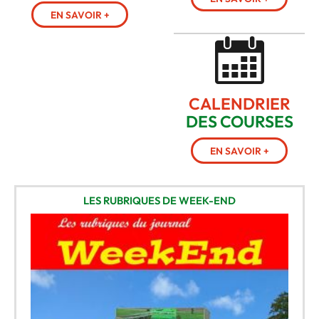
CALENDRIER
DES COURSES
LES RUBRIQUES DE WEEK-END