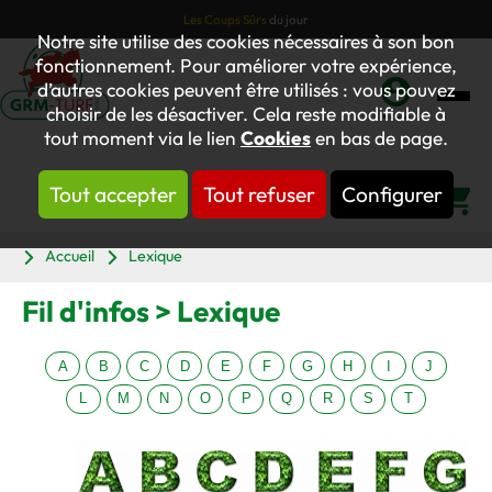
Les Coups Sûrs
du jour
Notre site utilise des cookies nécessaires à son bon
fonctionnement. Pour améliorer votre expérience,
d’autres cookies peuvent être utilisés : vous pouvez
choisir de les désactiver. Cela reste modifiable à
Mon
tout moment via le lien
Cookies
en bas de page.
compte
Tout accepter
Tout refuser
Configurer
Panier
Accueil
Lexique
Fil d'infos > Lexique
A
B
C
D
E
F
G
H
I
J
L
M
N
O
P
Q
R
S
T