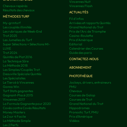
Vincennes Nuit
Chevaux repérés
Vincennes Flash
Résultats des chevaux
ACTUALITÉS
MÉTHODES TURF
Fil d'infos
My-grmturf
Arrivées et rapports Quintés
Les couplés illimités
Grand National du Trot
Les rubriques de Week-End
Prix de l'Arc de Triomphe
Trot 2025
Casino-Roulette
Les Jumelles du Turf
Prix d'Amérique
Super Sélections + Sélections MI-
Editorial
LUXE
Calendrier des Courses
Trot 2024
Guide des paris
Quintés de Plat 2016
CONTACTEZ-NOUS
La Technique Sûre
La Méthode 2018
ABONNEMENT
Les Simples/Couplés Trot
Deauville Spéciale Quintés
PHOTOTHÈQUE
Les Spécialistes
Le Tiercé à Vincennes
Jockeys, drivers, entraineurs
Gonna Win
PMU
Turf Stats gagnantes
Chevaux
Gagnant-Placé 2015
Courses de Galop
Vincennes 2017
Courses de Trot
La Formule Gagnante pour 2020
Grand National du Trot
Covès contre Covès Résultats
Hippodromes
Money Masters
Pronostic Turf, PMU
Le 2 sur 4 Facile
Prix d’Amérique
La Méthode Simple
Vidéos
Les 2 Perfs