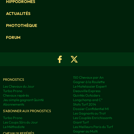
HIPPODROMES
ACTUALITÉS
PHOTOTHÈQUE
FORUM
150 Chevaux par An
PRONOSTICS
Gagner à la Roulette
Les Chevaux du Jour
Le Matelassier Expert
Turbo Prono
Deauville Express
Chevaux repérés
Quintés Outsiders
Jeu simple gagnant Quinté
Longchamp and C°
Abonnements
Stats Turf 2014
Dossier Confidentiel MI
S'ABONNER AUX PRONOSTICS
Les Gagnants au Trot
Turbo Prono
Les Couplés Enrichissants
Les Coups Sûrs du Jour
Giant Turf
Le Méthodiste
Les Meilleurs Paris du Turf
Gagner au Multi
CHEVAUX REPÉRÉS