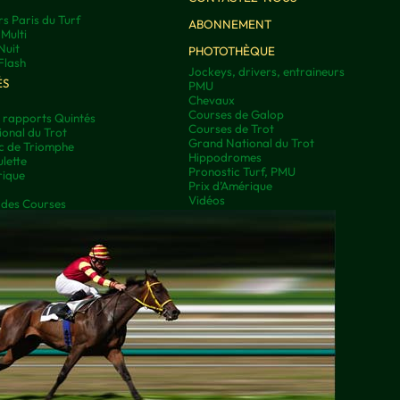
rs Paris du Turf
ABONNEMENT
Multi
Nuit
PHOTOTHÈQUE
Flash
Jockeys, drivers, entraineurs
ÉS
PMU
Chevaux
Courses de Galop
t rapports Quintés
Courses de Trot
onal du Trot
Grand National du Trot
rc de Triomphe
Hippodromes
lette
Pronostic Turf, PMU
rique
Prix d’Amérique
Vidéos
 des Courses