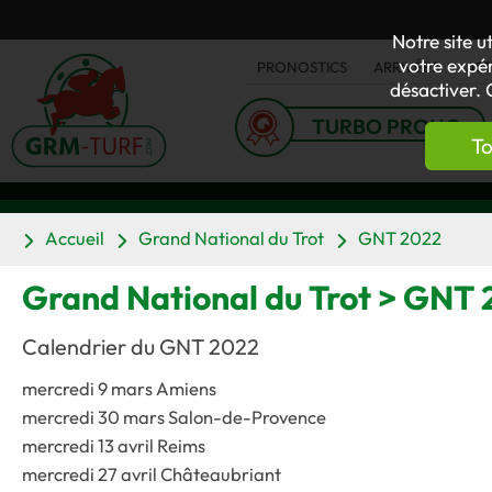
Notre site u
votre expér
PRONOSTICS
ARRIVÉES
AC
désactiver. 
TURBO PRONO
To
Accueil
Grand National du Trot
GNT 2022
Grand National du Trot > GNT
Calendrier du GNT 2022
mercredi 9 mars Amiens
mercredi 30 mars Salon-de-Provence
mercredi 13 avril Reims
mercredi 27 avril Châteaubriant