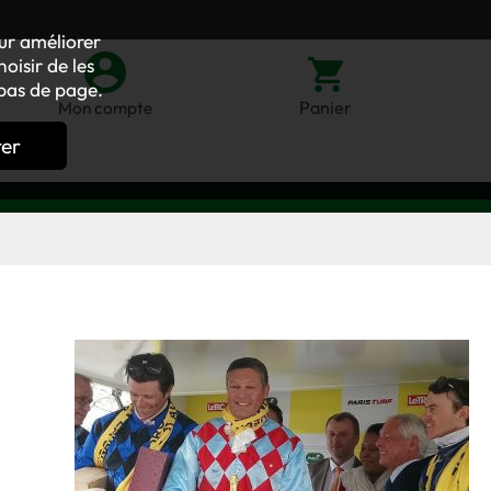
our améliorer
oisir de les
bas de page.
Panier
Mon compte
rer