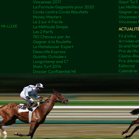
Vincennes 2017
Giant Turf
La Formule Gagnante pour 2020
Les Meilleu
Covès contre Covès Résultats
Gagner au 
Money Masters
Vincennes 
Le 2 sur 4 Facile
Vincennes 
ns MI-LUXE
La Méthode Simple
ACTUALIT
Les 2 Perfs
Fil d'infos
150 Chevaux par An
Arrivées e
Gagner à la Roulette
Grand Nati
Le Matelassier Expert
Prix de l'A
Deauville Express
Casino-Rou
Quintés Outsiders
Prix d'Amé
Longchamp and C°
Editorial
Stats Turf 2014
Calendrier
Dossier Confidentiel MI