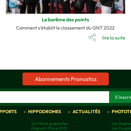
Le barême des points
Comment s'établit le classement du GNT 2022
lire la suite
Abonnements Pronostics
APPORTS
HIPPODROMES
ACTUALITÉS
PHOTOT
Turf Stats gagnantes
Les Gagnan
Gagnant-Placé 2015
Les Couplé