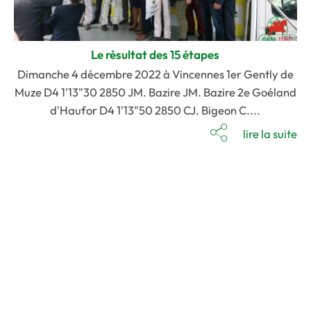
Le résultat des 15 étapes
Dimanche 4 décembre 2022 à Vincennes 1er Gently de
Muze D4 1'13"30 2850 JM. Bazire JM. Bazire 2e Goéland
d'Haufor D4 1'13"50 2850 CJ. Bigeon C....
lire la suite