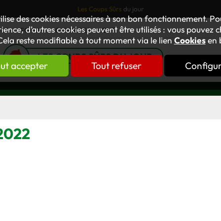
Les Coups Sûrs
du jour
tilise des cookies nécessaires à son bon fonctionnement. P
ience, d’autres cookies peuvent être utilisés : vous pouvez ch
TUS
FORUM
OUVRAGES
GNT
Cela reste modifiable à tout moment via le lien
Cookies
en 
LES COUPS SÛRS DU JOUR
ut accepter
Tout refuser
Configu
 2022