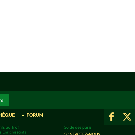
HÈQUE
FORUM
ts au Trot
Guide des paris
s Enrichissants
CONTACTEZ-NOUS