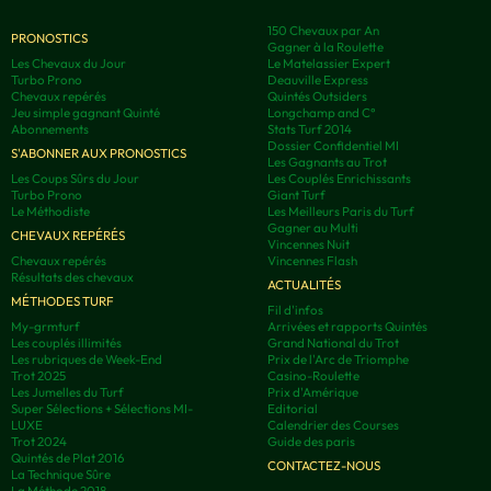
150 Chevaux par An
PRONOSTICS
Gagner à la Roulette
Les Chevaux du Jour
Le Matelassier Expert
Turbo Prono
Deauville Express
Chevaux repérés
Quintés Outsiders
Jeu simple gagnant Quinté
Longchamp and C°
Abonnements
Stats Turf 2014
Dossier Confidentiel MI
S'ABONNER AUX PRONOSTICS
Les Gagnants au Trot
Les Coups Sûrs du Jour
Les Couplés Enrichissants
Turbo Prono
Giant Turf
Le Méthodiste
Les Meilleurs Paris du Turf
Gagner au Multi
CHEVAUX REPÉRÉS
Vincennes Nuit
Chevaux repérés
Vincennes Flash
Résultats des chevaux
ACTUALITÉS
MÉTHODES TURF
Fil d'infos
My-grmturf
Arrivées et rapports Quintés
Les couplés illimités
Grand National du Trot
Les rubriques de Week-End
Prix de l'Arc de Triomphe
Trot 2025
Casino-Roulette
Les Jumelles du Turf
Prix d'Amérique
Super Sélections + Sélections MI-
Editorial
LUXE
Calendrier des Courses
Trot 2024
Guide des paris
Quintés de Plat 2016
CONTACTEZ-NOUS
La Technique Sûre
La Méthode 2018