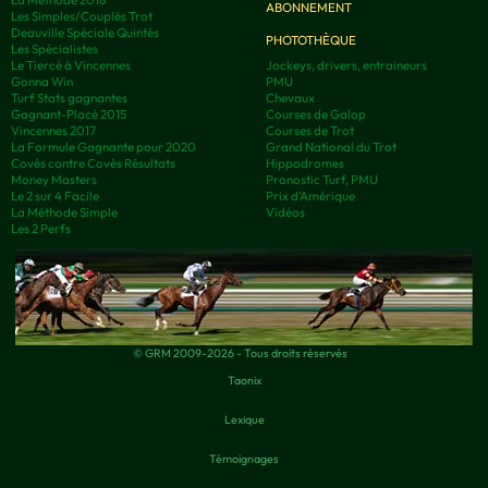
ABONNEMENT
Les Simples/Couplés Trot
Deauville Spéciale Quintés
PHOTOTHÈQUE
Les Spécialistes
Le Tiercé à Vincennes
Jockeys, drivers, entraineurs
Gonna Win
PMU
Turf Stats gagnantes
Chevaux
Gagnant-Placé 2015
Courses de Galop
Vincennes 2017
Courses de Trot
La Formule Gagnante pour 2020
Grand National du Trot
Covès contre Covès Résultats
Hippodromes
Money Masters
Pronostic Turf, PMU
Le 2 sur 4 Facile
Prix d’Amérique
La Méthode Simple
Vidéos
Les 2 Perfs
© GRM 2009-2026 - Tous droits réservés
Taonix
Lexique
Témoignages