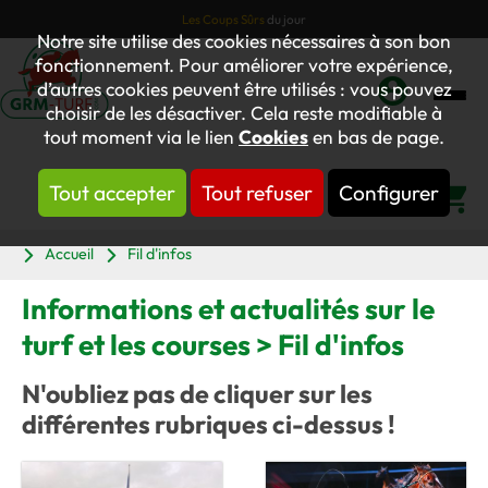
Les Coups Sûrs
du jour
Notre site utilise des cookies nécessaires à son bon
fonctionnement. Pour améliorer votre expérience,
d’autres cookies peuvent être utilisés : vous pouvez
choisir de les désactiver. Cela reste modifiable à
Mon
tout moment via le lien
Cookies
en bas de page.
compte
Tout accepter
Tout refuser
Configurer
Panier
Accueil
Fil d'infos
Informations et actualités sur le
turf et les courses > Fil d'infos
N'oubliez pas de cliquer sur les
différentes rubriques ci-dessus !