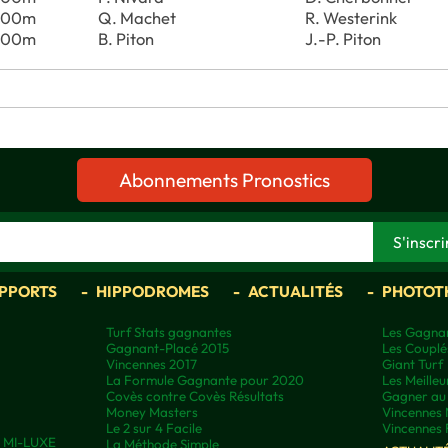
700m
Q. Machet
R. Westerink
700m
B. Piton
J.-P. Piton
Abonnements Pronostics
APPORTS
HIPPODROMES
ACTUALITÉS
PHOTOT
Turf Stats gagnantes
Les Gagnan
Gagnant-Placé 2015
Les Couplé
Vincennes 2017
Giant Turf
La Formule Gagnante pour 2020
Les Meilleu
Covès contre Covès Résultats
Gagner au 
Money Masters
Vincennes 
Le 2 sur 4 Facile
Vincennes 
ns MI-LUXE
La Méthode Simple