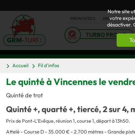
Notre site u
votre expér
PRONOSTICS
ARRIVÉES
AC
désactiver. 
TURBO PRONO
To
Accueil
Fil d'infos
Le quinté à Vincennes le vendre
Quinté de trot
Quinté +, quarté +, tiercé, 2 sur 4, 
Prix de Pont-L'Evêque, réunion 1, course 1, départ à 13h50.
Attelé - Course D - 35.000 € - 2.700 mètres - Grande pist