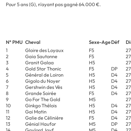
Pour 5 ans (G), n'ayant pas gagné 64.000 €.
N° PMU
Cheval
Sexe-Age
Déf
Di
1
Gloire des Loyaux
F5
2
2
Gaia Sautonne
F5
2
3
Granit Galaa
H5
2
4
Gold Star Thonic
F5
DP
2
5
Général de Loiron
H5
D4
2
6
Gigolo du Noyer
H5
D4
2
7
Gershwin des Vès
H5
D4
2
8
Grande Soirée
F5
D4
2
9
Go For The Gold
M5
2
10
Ginkgo Thélois
H5
D4
2
11
Gai Matin
H5
D4
2
12
Galie de Célinière
F5
D4
2
13
Génial Haufor
M5
DP
2
14
Gaylord Jayf
M5
D4
2