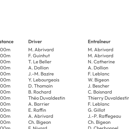
stance
Driver
Entraîneur
700m
M. Abrivard
M. Abrivard
700m
F. Guinhut
M. Abrivard
700m
T. Le Beller
N. Catherine
700m
A. Dollion
A. Dollion
700m
J.-M. Bazire
F. Leblanc
700m
Y. Lebourgeois
W. Bigeon
700m
D. Thomain
J. Bescher
700m
B. Rochard
C. Boisnard
700m
Théo Duvaldestin
Thierry Duvaldesti
700m
A. Barrier
F. Leblanc
700m
E. Raffin
G. Gillot
700m
A. Abrivard
J.-P. Raffegeau
700m
Ch. Bigeon
Ch. Bigeon
700m
F. Nivard
D. Cherbonnel