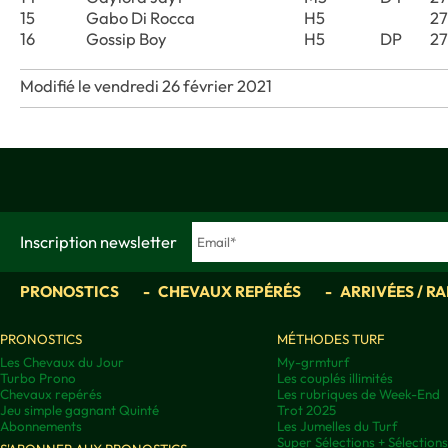
15
Gabo Di Rocca
H5
2
16
Gossip Boy
H5
DP
2
Modifié le vendredi 26 février 2021
Inscription newsletter
PRONOSTICS
CHEVAUX REPÉRÉS
ARRIVÉES / R
PRONOSTICS
MÉTHODES TURF
Les Chevaux du Jour
My-grmturf
Turbo Prono
Les couplés illimités
Chevaux repérés
Les rubriques de Week-End
Jeu simple gagnant Quinté
Trot 2025
Abonnements
Les Jumelles du Turf
Super Sélections + Sélectio