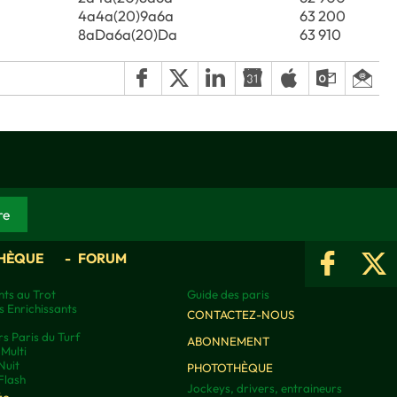
4a4a(20)9a6a
63 200
8aDa6a(20)Da
63 910
HÈQUE
FORUM
ts au Trot
Guide des paris
s Enrichissants
CONTACTEZ-NOUS
rs Paris du Turf
ABONNEMENT
Multi
Nuit
PHOTOTHÈQUE
Flash
Jockeys, drivers, entraineurs