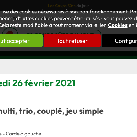
Les Coups Sûrs
du jour
tilise des cookies nécessaires à son bon fonctionnement. P
ience, d’autres cookies peuvent être utilisés : vous pouvez ch
TUS
FORUM
OUVRAGES
GNT
Cela reste modifiable à tout moment via le lien
Cookies
en 
LES COUPS SÛRS DU JOUR
ut accepter
Tout refuser
Configu
di 26 février 2021
multi, trio, couplé, jeu simple
e - Corde à gauche
.