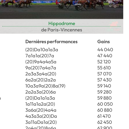
Hippodrome
de Paris-Vincennes
Dernières performances
Gains
(20)Da10a1a3a
44 040
7a1a1a(20)7a
47 440
(20)9a4a4a5a
52 120
9a(20)7a4a7a
55 610
2a3a3a4a(20)
57 070
6a2a(20)2a2a
57 430
10a3a9a(20)8a(19)
59 140
2a2a3a(20)6a
59 280
n
(20)Da1a1a3a
59 880
1a11a1a2a(20)
60 050
3a6a(20)4a4a
60 880
4a3a3a(20)Da
61 470
3a11aDa1a(20)
62 450
2a4a(20)8a6a
62 900