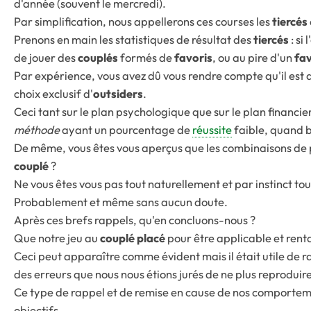
d'année (souvent le mercredi).
Par simplification, nous appellerons ces courses les
tiercés
Prenons en main les statistiques de résultat des
tiercés
: si
de jouer des
couplés
formés de
favoris
, ou au pire d'un
fav
Par expérience, vous avez dû vous rendre compte qu'il est d
choix exclusif d'
outsiders
.
Ceci tant sur le plan psychologique que sur le plan financier c
méthode
ayant un pourcentage de
réussite
faible, quand 
De même, vous êtes vous aperçus que les combinaisons de 
couplé
?
Ne vous êtes vous pas tout naturellement et par instinct to
Probablement et même sans aucun doute.
Après ces brefs rappels, qu'en concluons-nous ?
Que notre jeu au
couplé placé
pour être applicable et renta
Ceci peut apparaître comme évident mais il était utile de 
des erreurs que nous nous étions jurés de ne plus reproduire
Ce type de rappel et de remise en cause de nos comportemen
objectifs.