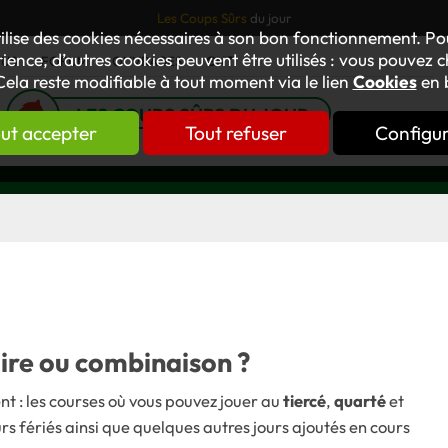
Les Coups Sûrs
du jour
tilise des cookies nécessaires à son bon fonctionnement. P
ience, d’autres cookies peuvent être utilisés : vous pouvez ch
TUS
FORUM
OUVRAGES
GNT
Cela reste modifiable à tout moment via le lien
Cookies
en 
LES COUPS SÛRS DU JOUR
ut accepter
Tout refuser
Configu
aire ou combinaison ?
t : les courses où vous pouvez jouer au
tiercé
,
quarté
et
urs fériés ainsi que quelques autres jours ajoutés en cours