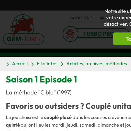
Notre site u
votre expér
PRONOSTICS
ARRIVÉES
AC
désactiver. 
TURBO PRONO
To
Accueil
Fil d'infos
Articles, archives, méthodes
Saison 1 Episode 1
La méthode "Cible" (1997)
Favoris ou outsiders ? Couplé unit
Le jeu choisi est le
couplé placé
dans les courses à événemen
quinté
qui ont lieu les mardi, jeudi, samedi, dimanche et jo