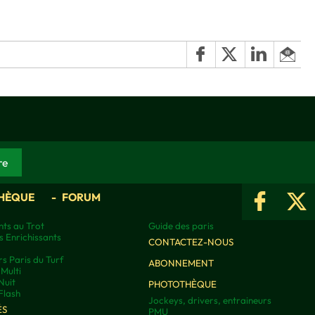
HÈQUE
FORUM
ts au Trot
Guide des paris
s Enrichissants
CONTACTEZ-NOUS
rs Paris du Turf
ABONNEMENT
Multi
Nuit
PHOTOTHÈQUE
Flash
Jockeys, drivers, entraineurs
ÉS
PMU