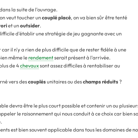
dans la suite de l'ouvrage.
 l'on veut toucher un
couplé placé
, on va bien sûr être tenté
ori
et un
outsider
.
ifficile d'établir une stratégie de jeu gagnante avec un
ar il n'y a rien de plus difficile que de rester fidèle à une
bien même le
rendement
serait présent à l'arrivée.
plus de 4
chevaux
sont assez difficiles à rentabiliser au
urné vers des
couplés
unitaires ou des
champs réduits
?
ble devra être le plus court possible et contenir un ou plusieur
rappeler le raisonnement qui nous conduit à ce choix car bien 
.
ts est bien souvent applicable dans tous les domaines de notre