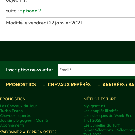
suite :
Episode 2
Modifié le vendredi 22 janvier 2021
Inscription newsletter
PRONOSTICS
CHEVAUX REPÉRÉS
ARRIVÉES / R
PRONOSTICS
MÉTHODES TURF
Les Chevaux du Jour
My-grmturf
Turbo Prono
Les couplés illimités
Chevaux repérés
Les rubriques de Week-End
Jeu simple gagnant Quinté
Trot 2025
Abonnements
Les Jumelles du Turf
Super Sélections + Sélectio
S'ABONNER AUX PRONOSTICS
Trot 2024