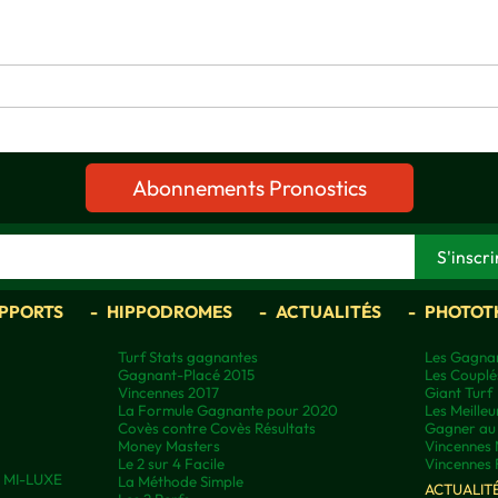
Abonnements Pronostics
APPORTS
HIPPODROMES
ACTUALITÉS
PHOTOT
Turf Stats gagnantes
Les Gagnan
Gagnant-Placé 2015
Les Couplé
Vincennes 2017
Giant Turf
La Formule Gagnante pour 2020
Les Meilleu
Covès contre Covès Résultats
Gagner au 
Money Masters
Vincennes 
Le 2 sur 4 Facile
Vincennes 
ns MI-LUXE
La Méthode Simple
ACTUALIT