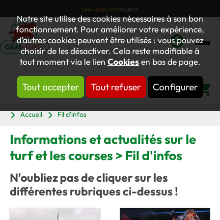
Les Coups Sûrs
du jour
Notre site utilise des cookies nécessaires à son bon
fonctionnement. Pour améliorer votre expérience,
d’autres cookies peuvent être utilisés : vous pouvez
choisir de les désactiver. Cela reste modifiable à
Mon
tout moment via le lien
Cookies
en bas de page.
compte
Tout accepter
Tout refuser
Configurer
Panier
Accueil
Fil d'infos
Informations et actualités sur le
turf et les courses > Fil d'infos
N'oubliez pas de cliquer sur les
différentes rubriques ci-dessus !