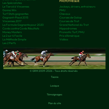
PHOTOTHÈQUE
Les Spécialistes
Le Tiercé à Vincennes
Jockeys, drivers, entraineurs
Gonna Win
PMU
Turf Stats gagnantes
Chevaux
Gagnant-Placé 2015
Courses de Galop
Vincennes 2017
Courses de Trot
La Formule Gagnante pour 2020
Grand National du Trot
Covès contre Covès Résultats
Hippodromes
Money Masters
Pronostic Turf, PMU
Le 2 sur 4 Facile
Prix d’Amérique
La Méthode Simple
Vidéos
Les 2 Perfs
© GRM 2009-2026 - Tous droits réservés
Taonix
Lexique
Témoignages
Plan du site