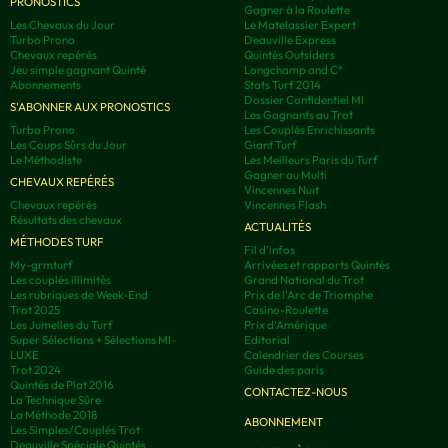
PRONOSTICS
Gagner à la Roulette
Les Chevaux du Jour
Le Matelassier Expert
Turbo Prono
Deauville Express
Chevaux repérés
Quintés Outsiders
Jeu simple gagnant Quinté
Longchamp and C°
Abonnements
Stats Turf 2014
Dossier Confidentiel MI
S'ABONNER AUX PRONOSTICS
Les Gagnants au Trot
Turbo Prono
Les Couplés Enrichissants
Les Coups Sûrs du Jour
Giant Turf
Le Méthodiste
Les Meilleurs Paris du Turf
Gagner au Multi
CHEVAUX REPÉRÉS
Vincennes Nuit
Chevaux repérés
Vincennes Flash
Résultats des chevaux
ACTUALITÉS
MÉTHODES TURF
Fil d'infos
My-grmturf
Arrivées et rapports Quintés
Les couplés illimités
Grand National du Trot
Les rubriques de Week-End
Prix de l'Arc de Triomphe
Trot 2025
Casino-Roulette
Les Jumelles du Turf
Prix d'Amérique
Super Sélections + Sélections MI-
Editorial
LUXE
Calendrier des Courses
Trot 2024
Guide des paris
Quintés de Plat 2016
CONTACTEZ-NOUS
La Technique Sûre
La Méthode 2018
ABONNEMENT
Les Simples/Couplés Trot
Deauville Spéciale Quintés