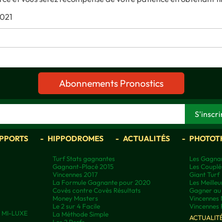
2021
Abonnements Pronostics
APPORTS
HIPPODROMES
ACTUALITÉS
PHOTOT
Turf Stats gagnantes
Les Gagnan
Gagnant-Placé 2015
Les Couplé
Vincennes 2017
Giant Turf
La Formule Gagnante pour 2020
Les Meilleu
Covès contre Covès Résultats
Gagner au 
Money Masters
Vincennes 
Le 2 sur 4 Facile
Vincennes 
ns MI-LUXE
La Méthode Simple
ACTUALIT
Les 2 Perfs