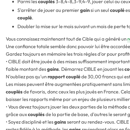
Parmi les
couplés
3-8,4-8,3-9,4-9, jouer celui ou ceu
S'arrêter de jouer au premier
gain
si un seul
couplé
es
couplé
.
Doubler la mise sur le mois suivant un mois de perte t
Vous connaissez maintenant tout de Cible qui a généré un
r
Une confiance totale semble donc pouvoir lui être accordée
Gardez toujours en mémoire les trois règles d'or pour profit
• CIBLE doit être jouée à des mises suffisamment importan
faible montant des
gains
. Démarrez CIBLE en jouant les
co
N'oubliez pas qu'un
rapport couplé
de 30,00 francs qui est
Les mises peuvent être augmentées pratiquement sans limita
couplés
de favoris, donc ceux les plus joués en France. Cela
baisser les rapports même par un enjeu de plusieurs millier
• Vous devez toujours jouer les deux parties de la méthode
grâce aux
couplés
de la partie de base, d'autres le seront
• Soyez discipliné et les
gains
seront au rendez-vous. CIBLE n
restez fidèle à la
méthode
, les
gains
reviendront alors en f