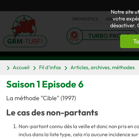
Notre site u
votre expér
PRONOSTICS
ARRIVÉES
AC
désactiver. 
TURBO PRONO
To
Accueil
Fil d'infos
Articles, archives, méthodes
Saison 1 Episode 6
La méthode "Cible" (1997)
Le cas des non-partants
Non-partant connu dès la veille et donc non pris en 
inclus dans la liste type, cela n'a aucune incidence sur