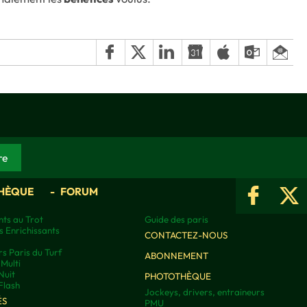
HÈQUE
FORUM
ts au Trot
Guide des paris
s Enrichissants
CONTACTEZ-NOUS
rs Paris du Turf
ABONNEMENT
Multi
Nuit
PHOTOTHÈQUE
Flash
Jockeys, drivers, entraineurs
ÉS
PMU