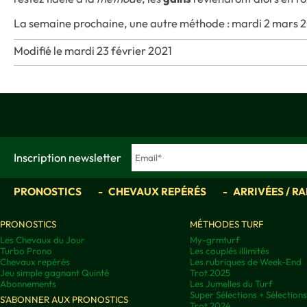
La semaine prochaine, une autre méthode : mardi 2 mars 
Modifié le mardi 23 février 2021
Inscription newsletter
PRONOSTICS
CHEVAUX REPÉRÉS
ARRIVÉES / R
PRONOSTICS
MÉTHODES TURF
Les Chevaux du Jour
My-grmturf
Turbo Prono
Les couplés illimités
Chevaux repérés
Les rubriques de Week-End
Jeu simple gagnant Quinté
Trot 2025
Abonnements
Les Jumelles du Turf
Super Sélections + Sélectio
S'ABONNER AUX PRONOSTICS
Trot 2024