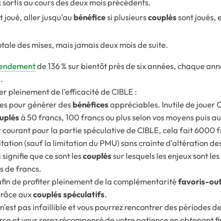
x sortis au cours des deux mois précédents.
t joué, aller jusqu'au
bénéfice
si plusieurs
couplés
sont joués, 
otale des mises, mais jamais deux mois de suite.
endement
de 136 % sur bientôt près de six années, chaque an
.
er pleinement de l'efficacité de CIBLE :
tes pour générer des
bénéfices
appréciables. Inutile de jouer 
uplés
à 50 francs, 100 francs ou plus selon vos moyens puis a
 courant pour la partie spéculative de CIBLE, cela fait 6000 
tion (sauf la limitation du PMU) sans crainte d'altération de
 signifie que ce sont les
couplés
sur lesquels les enjeux sont les 
s de francs.
 afin de profiter pleinement de la complémentarité
favoris-ou
 grâce aux
couplés spéculatifs
.
'est pas infaillible et vous pourrez rencontrer des périodes de
orce et vous serez récompensé de votre patience en obtenant f