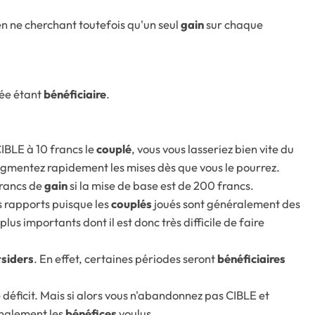
en ne cherchant toutefois qu'un seul
gain
sur chaque
née étant
bénéficiaire
.
CIBLE à 10 francs le
couplé
, vous vous lasseriez bien vite du
ugmentez rapidement les mises dès que vous le pourrez.
francs de
gain
si la mise de base est de 200 francs.
s rapports puisque les
couplés
joués sont généralement des
plus importants dont il est donc très difficile de faire
tsiders
. En effet, certaines périodes seront
bénéficiaires
 déficit. Mais si alors vous n'abandonnez pas CIBLE et
inalement les
bénéfices
voulus.