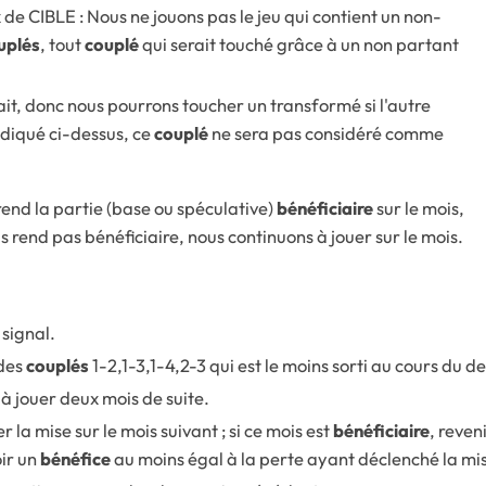
de CIBLE : Nous ne jouons pas le jeu qui contient un non-
uplés
, tout
couplé
qui serait touché grâce à un non partant
ait, donc nous pourrons toucher un transformé si l'autre
ndiqué ci-dessus, ce
couplé
ne sera pas considéré comme
rend la partie (base ou spéculative)
bénéficiaire
sur le mois,
s rend pas bénéficiaire, nous continuons à jouer sur le mois.
 signal.
 des
couplés
1-2,1-3,1-4,2-3 qui est le moins sorti au cours du d
 à jouer deux mois de suite.
 la mise sur le mois suivant ; si ce mois est
bénéficiaire
, reven
oir un
bénéfice
au moins égal à la perte ayant déclenché la mi