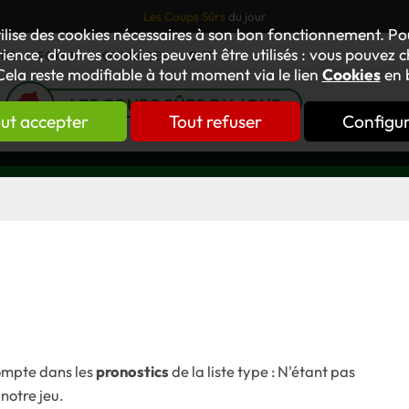
Les Coups Sûrs
du jour
tilise des cookies nécessaires à son bon fonctionnement. P
ience, d’autres cookies peuvent être utilisés : vous pouvez ch
TUS
FORUM
OUVRAGES
GNT
Cela reste modifiable à tout moment via le lien
Cookies
en 
LES COUPS SÛRS DU JOUR
ut accepter
Tout refuser
Configu
compte dans les
pronostics
de la liste type : N'étant pas
 notre jeu.