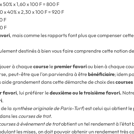
 x 50% x 1,60 x 100 F = 800 F
 10 x 40% x 2,30 x 100 F = 920 F
0 F
80 F
avori
, mais comme les rapports font plus que compenser cette m
ont seulement destinés à bien vous faire comprendre cette notion
e jouer à chaque
course
le
premier favori
ou bien à chaque cou
se, peut-être que l'on parviendra à être
bénéficiaire
; idem p
 aide grandement dans cette démarche de choix des
courses
r favori
, lui préférer le
deuxième ou le troisième favori.
Notre 
i
.
 de la
synthèse originale de Paris-Turf
) est celui qui obtient l
 dans les
courses de trot
.
courses à événement de trot
obtient un tel rendement à l'état 
dulant les mises, on doit pouvoir obtenir un rendement très c