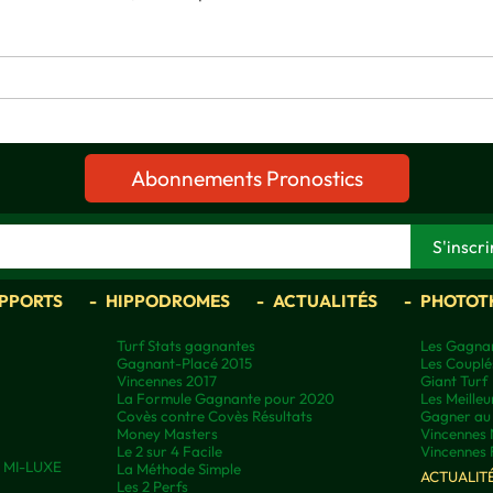
Abonnements Pronostics
APPORTS
HIPPODROMES
ACTUALITÉS
PHOTOT
Turf Stats gagnantes
Les Gagnan
Gagnant-Placé 2015
Les Couplé
Vincennes 2017
Giant Turf
La Formule Gagnante pour 2020
Les Meilleu
Covès contre Covès Résultats
Gagner au 
Money Masters
Vincennes 
Le 2 sur 4 Facile
Vincennes 
ns MI-LUXE
La Méthode Simple
ACTUALIT
Les 2 Perfs