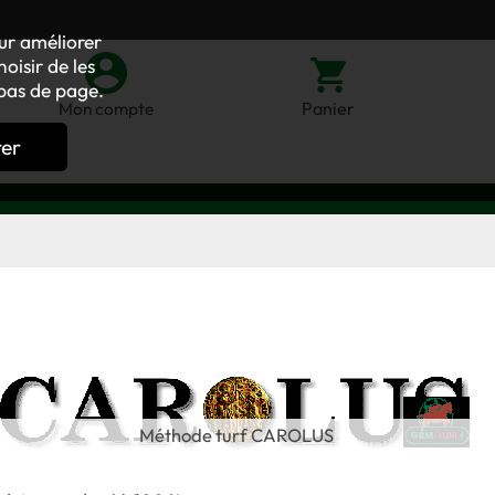
our améliorer
oisir de les
bas de page.
Panier
Mon compte
rer
Méthode turf CAROLUS