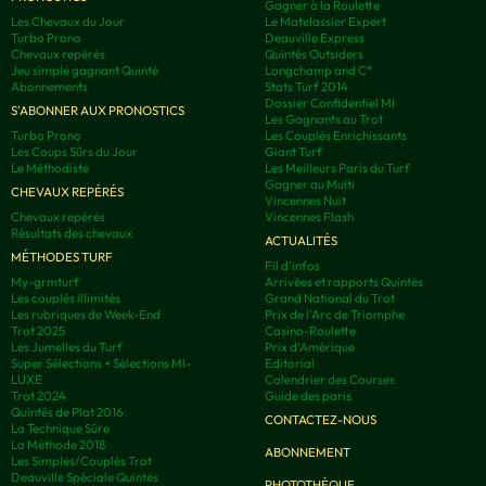
Gagner à la Roulette
Les Chevaux du Jour
Le Matelassier Expert
Turbo Prono
Deauville Express
Chevaux repérés
Quintés Outsiders
Jeu simple gagnant Quinté
Longchamp and C°
Abonnements
Stats Turf 2014
Dossier Confidentiel MI
S'ABONNER AUX PRONOSTICS
Les Gagnants au Trot
Turbo Prono
Les Couplés Enrichissants
Les Coups Sûrs du Jour
Giant Turf
Le Méthodiste
Les Meilleurs Paris du Turf
Gagner au Multi
CHEVAUX REPÉRÉS
Vincennes Nuit
Chevaux repérés
Vincennes Flash
Résultats des chevaux
ACTUALITÉS
MÉTHODES TURF
Fil d'infos
My-grmturf
Arrivées et rapports Quintés
Les couplés illimités
Grand National du Trot
Les rubriques de Week-End
Prix de l'Arc de Triomphe
Trot 2025
Casino-Roulette
Les Jumelles du Turf
Prix d'Amérique
Super Sélections + Sélections MI-
Editorial
LUXE
Calendrier des Courses
Trot 2024
Guide des paris
Quintés de Plat 2016
CONTACTEZ-NOUS
La Technique Sûre
La Méthode 2018
ABONNEMENT
Les Simples/Couplés Trot
Deauville Spéciale Quintés
PHOTOTHÈQUE