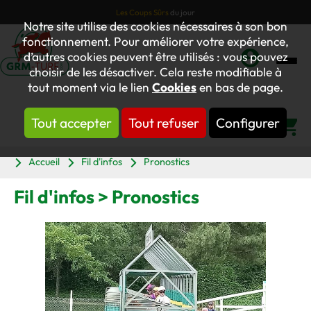
Les Coups Sûrs
du jour
Notre site utilise des cookies nécessaires à son bon
fonctionnement. Pour améliorer votre expérience,
d’autres cookies peuvent être utilisés : vous pouvez
choisir de les désactiver. Cela reste modifiable à
Mon
tout moment via le lien
Cookies
en bas de page.
compte
Tout accepter
Tout refuser
Configurer
Panier
Accueil
Fil d'infos
Pronostics
Fil d'infos > Pronostics