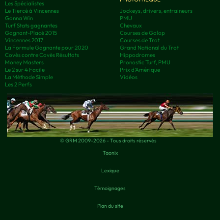
Les Spécialistes
Le Tiercé à Vincennes
Jockeys, drivers, entraineurs
Gonna Win
PMU
Turf Stats gagnantes
Chevaux
Gagnant-Placé 2015
Courses de Galop
Vincennes 2017
Courses de Trot
La Formule Gagnante pour 2020
Grand National du Trot
Covès contre Covès Résultats
Hippodromes
Money Masters
Pronostic Turf, PMU
Le 2 sur 4 Facile
Prix d’Amérique
La Méthode Simple
Vidéos
Les 2 Perfs
© GRM 2009-2026 - Tous droits réservés
Taonix
Lexique
Témoignages
Plan du site