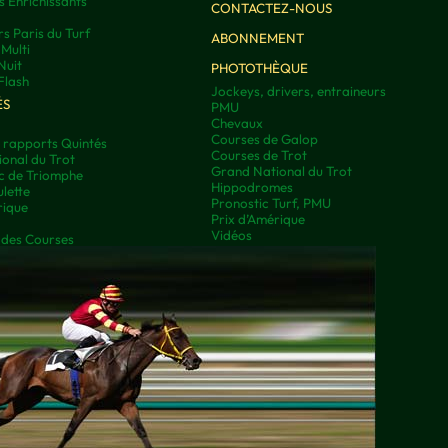
s Enrichissants
CONTACTEZ-NOUS
rs Paris du Turf
ABONNEMENT
Multi
Nuit
PHOTOTHÈQUE
Flash
Jockeys, drivers, entraineurs
ÉS
PMU
Chevaux
Courses de Galop
t rapports Quintés
Courses de Trot
onal du Trot
Grand National du Trot
rc de Triomphe
Hippodromes
lette
Pronostic Turf, PMU
rique
Prix d’Amérique
Vidéos
 des Courses