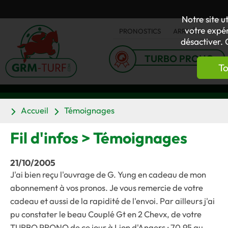
Notre site u
votre expér
PRONOSTICS
ARRIVÉES
AC
désactiver. 
TURBO PRONO
To
Accueil
Témoignages
Fil d'infos > Témoignages
21/10/2005
J'ai bien reçu l'ouvrage de G. Yung en cadeau de mon
abonnement à vos pronos. Je vous remercie de votre
cadeau et aussi de la rapidité de l'envoi. Par ailleurs j'ai
pu constater le beau Couplé Gt en 2 Chevx, de votre
TURBO PRONO de ce jour à Lion d'Angers : 70.95 au