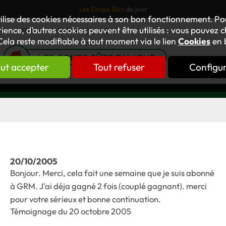
Les Coups Sûrs
du jour
tilise des cookies nécessaires à son bon fonctionnement. P
ience, d’autres cookies peuvent être utilisés : vous pouvez ch
TUS
FORUM
OUVRAGES
GNT
Cela reste modifiable à tout moment via le lien
Cookies
en 
LES COUPS SÛRS DU JOUR
ut accepter
Tout refuser
Configu
20/10/2005
Bonjour. Merci, cela fait une semaine que je suis abonné
à GRM. J'ai déja gagné 2 fois (couplé gagnant). merci
pour votre sérieux et bonne continuation.
Témoignage du 20 octobre 2005