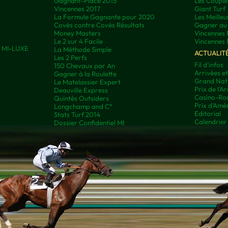
Gagnant-Placé 2015
Les Couplé
Vincennes 2017
Giant Turf
La Formule Gagnante pour 2020
Les Meilleu
Covès contre Covès Résultats
Gagner au 
Money Masters
Vincennes 
Le 2 sur 4 Facile
Vincennes 
ns MI-LUXE
La Méthode Simple
ACTUALIT
Les 2 Perfs
Fil d'infos
150 Chevaux par An
Arrivées e
Gagner à la Roulette
Grand Nati
Le Matelassier Expert
Prix de l'A
Deauville Express
Casino-Rou
Quintés Outsiders
Prix d'Amé
Longchamp and C°
Editorial
Stats Turf 2014
Calendrier
Dossier Confidentiel MI