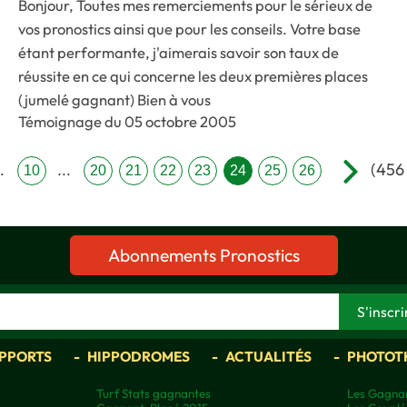
Bonjour, Toutes mes remerciements pour le sérieux de
vos pronostics ainsi que pour les conseils. Votre base
étant performante, j'aimerais savoir son taux de
réussite en ce qui concerne les deux premières places
(jumelé gagnant) Bien à vous
Témoignage du 05 octobre 2005
(456
..
...
10
20
21
22
23
24
25
26
Abonnements Pronostics
APPORTS
HIPPODROMES
ACTUALITÉS
PHOTOT
Turf Stats gagnantes
Les Gagnan