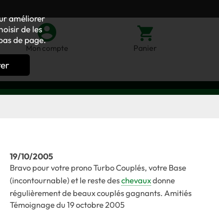
our améliorer
oisir de les
bas de page.
Panier
Mon compte
rer
19/10/2005
Bravo pour votre prono Turbo Couplés, votre Base
(incontournable) et le reste des
chevaux
donne
régulièrement de beaux couplés gagnants. Amitiés
Témoignage du 19 octobre 2005