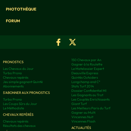
PHOTOTHÈQUE
FORUM
150 Chevaux par An
PRONOSTICS
Gagner à la Roulette
Les Chevaux du Jour
Le Matelassier Expert
Turbo Prono
Deauville Express
Chevaux repérés
Quintés Outsiders
Jeu simple gagnant Quinté
Longchamp and C°
Abonnements
Stats Turf 2014
Dossier Confidentiel MI
S'ABONNER AUX PRONOSTICS
Les Gagnants au Trot
Turbo Prono
Les Couplés Enrichissants
Les Coups Sûrs du Jour
Giant Turf
Le Méthodiste
Les Meilleurs Paris du Turf
Gagner au Multi
CHEVAUX REPÉRÉS
Vincennes Nuit
Chevaux repérés
Vincennes Flash
Résultats des chevaux
ACTUALITÉS