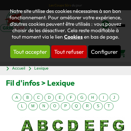
Les Coups Sûrs
du jour
Notre site utilise des cookies nécessaires à son bon
fonctionnement. Pour améliorer votre expérience,
d’autres cookies peuvent être utilisés : vous pouvez
choisir de les désactiver. Cela reste modifiable à
Mon
tout moment via le lien
Cookies
en bas de page.
compte
Tout accepter
Tout refuser
Configurer
Panier
Accueil
Lexique
Fil d'infos > Lexique
A
B
C
D
E
F
G
H
I
J
L
M
N
O
P
Q
R
S
T