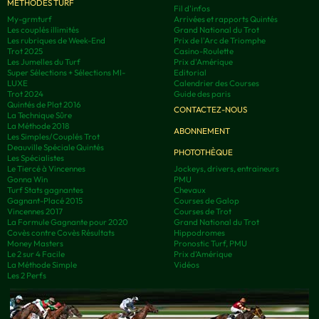
MÉTHODES TURF
Fil d'infos
My-grmturf
Arrivées et rapports Quintés
Les couplés illimités
Grand National du Trot
Les rubriques de Week-End
Prix de l'Arc de Triomphe
Trot 2025
Casino-Roulette
Les Jumelles du Turf
Prix d'Amérique
Super Sélections + Sélections MI-
Editorial
LUXE
Calendrier des Courses
Trot 2024
Guide des paris
Quintés de Plat 2016
CONTACTEZ-NOUS
La Technique Sûre
La Méthode 2018
ABONNEMENT
Les Simples/Couplés Trot
Deauville Spéciale Quintés
PHOTOTHÈQUE
Les Spécialistes
Le Tiercé à Vincennes
Jockeys, drivers, entraineurs
Gonna Win
PMU
Turf Stats gagnantes
Chevaux
Gagnant-Placé 2015
Courses de Galop
Vincennes 2017
Courses de Trot
La Formule Gagnante pour 2020
Grand National du Trot
Covès contre Covès Résultats
Hippodromes
Money Masters
Pronostic Turf, PMU
Le 2 sur 4 Facile
Prix d’Amérique
La Méthode Simple
Vidéos
Les 2 Perfs