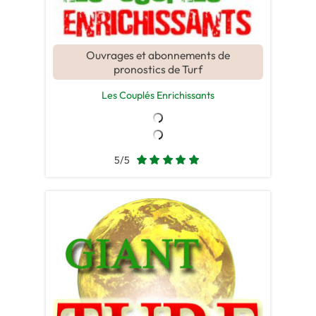
Ouvrages et abonnements de
pronostics de Turf
Les Couplés Enrichissants
5/5