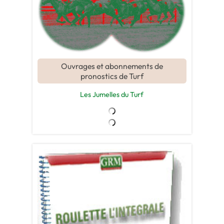
Ouvrages et abonnements de
pronostics de Turf
Les Jumelles du Turf