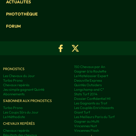
ACTUALITÉS
PHOTOTHÈQUE
FORUM
150 Chevaux par An
PRONOSTICS
Gagner à la Roulette
Les Chevaux du Jour
Le Matelassier Expert
Turbo Prono
Deauville Express
Chevaux repérés
Quintés Outsiders
Jeu simple gagnant Quinté
Longchamp and C°
Abonnements
Stats Turf 2014
Dossier Confidentiel MI
S'ABONNER AUX PRONOSTICS
Les Gagnants au Trot
Turbo Prono
Les Couplés Enrichissants
Les Coups Sûrs du Jour
Giant Turf
Le Méthodiste
Les Meilleurs Paris du Turf
Gagner au Multi
CHEVAUX REPÉRÉS
Vincennes Nuit
Chevaux repérés
Vincennes Flash
Résultats des chevaux