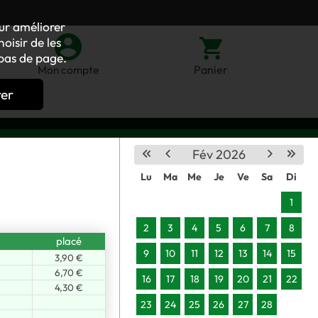
our améliorer
oisir de les
bas de page.
Panier
Mon compte
rer
Fév 2026
Lu
Ma
Me
Je
Ve
Sa
Di
1
2
3
4
5
6
7
8
placé
9
10
11
12
13
14
15
3,90 €
6,70 €
16
17
18
19
20
21
22
4,30 €
23
24
25
26
27
28