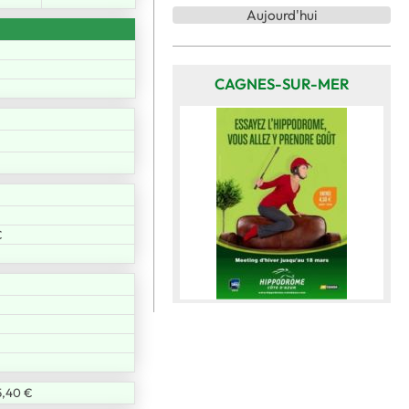
Aujourd'hui
€
CAGNES-SUR-MER
€
€
5,40 €