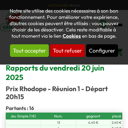
Les Coups Sûrs
du jour
Notre site utilise des cookies nécessaires à son bon
fonctionnement. Pour améliorer votre expérience,
d’autres cookies peuvent être utilisés : vous pouvez
choisir de les désactiver. Cela reste modifiable à
Mon
tout moment via le lien
Cookies
en bas de page.
compte
Tout accepter
Tout refuser
Configurer
Panier
Rapports du vendredi 20 juin
2025
Prix Rhodope - Réunion 1 - Départ
20h15
Partants : 16
Jeu Simple (1 €)
Num.
gagnant
placé
13
6,40 €
2,40 €