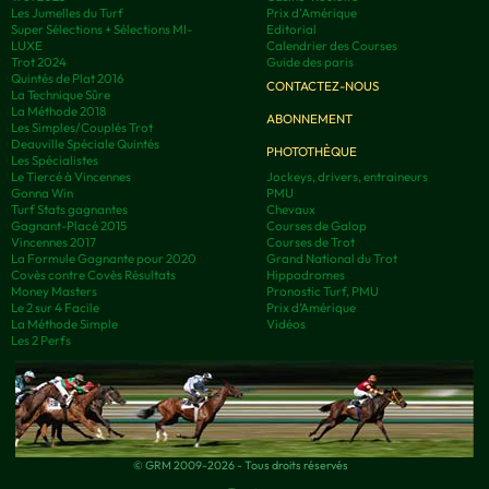
Les Jumelles du Turf
Prix d'Amérique
Super Sélections + Sélections MI-
Editorial
LUXE
Calendrier des Courses
Trot 2024
Guide des paris
Quintés de Plat 2016
CONTACTEZ-NOUS
La Technique Sûre
La Méthode 2018
ABONNEMENT
Les Simples/Couplés Trot
Deauville Spéciale Quintés
PHOTOTHÈQUE
Les Spécialistes
Le Tiercé à Vincennes
Jockeys, drivers, entraineurs
Gonna Win
PMU
Turf Stats gagnantes
Chevaux
Gagnant-Placé 2015
Courses de Galop
Vincennes 2017
Courses de Trot
La Formule Gagnante pour 2020
Grand National du Trot
Covès contre Covès Résultats
Hippodromes
Money Masters
Pronostic Turf, PMU
Le 2 sur 4 Facile
Prix d’Amérique
La Méthode Simple
Vidéos
Les 2 Perfs
© GRM 2009-2026 - Tous droits réservés