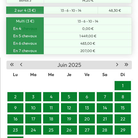
Bonus 3
14,20 €
2 sur 4 (3 €)
13 - 6 - 10 - 14
48,30 €
Multi (3 €)
13 - 6 - 10 - 14
En 4
chevaux
0,00 €
En 5 chevaux
1 449,00 €
En 6 chevaux
483,00 €
En 7 chevaux
207,00 €
Juin 2025
Lu
Ma
Me
Je
Ve
Sa
Di
1
2
3
4
5
6
7
8
9
10
11
12
13
14
15
16
17
18
19
20
21
22
23
24
25
26
27
28
29