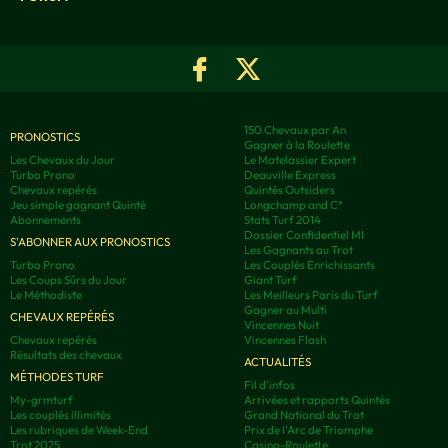
150 Chevaux par An
PRONOSTICS
Gagner à la Roulette
Les Chevaux du Jour
Le Matelassier Expert
Turbo Prono
Deauville Express
Chevaux repérés
Quintés Outsiders
Jeu simple gagnant Quinté
Longchamp and C°
Abonnements
Stats Turf 2014
Dossier Confidentiel MI
S'ABONNER AUX PRONOSTICS
Les Gagnants au Trot
Turbo Prono
Les Couplés Enrichissants
Les Coups Sûrs du Jour
Giant Turf
Le Méthodiste
Les Meilleurs Paris du Turf
Gagner au Multi
CHEVAUX REPÉRÉS
Vincennes Nuit
Chevaux repérés
Vincennes Flash
Résultats des chevaux
ACTUALITÉS
MÉTHODES TURF
Fil d'infos
My-grmturf
Arrivées et rapports Quintés
Les couplés illimités
Grand National du Trot
Les rubriques de Week-End
Prix de l'Arc de Triomphe
Trot 2025
Casino-Roulette