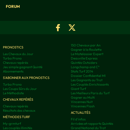
FORUM
150 Chevaux par An
PRONOSTICS
Gagner à la Roulette
Les Chevaux du Jour
Le Matelassier Expert
Turbo Prono
Deauville Express
Chevaux repérés
Quintés Outsiders
Jeu simple gagnant Quinté
Longchamp and C°
Abonnements
Stats Turf 2014
Dossier Confidentiel MI
S'ABONNER AUX PRONOSTICS
Les Gagnants au Trot
Turbo Prono
Les Couplés Enrichissants
Les Coups Sûrs du Jour
Giant Turf
Le Méthodiste
Les Meilleurs Paris du Turf
Gagner au Multi
CHEVAUX REPÉRÉS
Vincennes Nuit
Chevaux repérés
Vincennes Flash
Résultats des chevaux
ACTUALITÉS
MÉTHODES TURF
Fil d'infos
My-grmturf
Arrivées et rapports Quintés
Les couplés illimités
Grand National du Trot