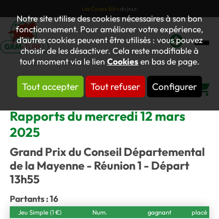
Les Coups Sûrs
du jour
Notre site utilise des cookies nécessaires à son bon
fonctionnement. Pour améliorer votre expérience,
d’autres cookies peuvent être utilisés : vous pouvez
choisir de les désactiver. Cela reste modifiable à
Mon
tout moment via le lien
Cookies
en bas de page.
compte
Tout accepter
Tout refuser
Configurer
Panier
Rapports du mercredi 12 mars
2025
Grand Prix du Conseil Départemental
de la Mayenne - Réunion 1 - Départ
13h55
Partants : 16
Jeu Simple (1 €)
Num.
gagnant
placé