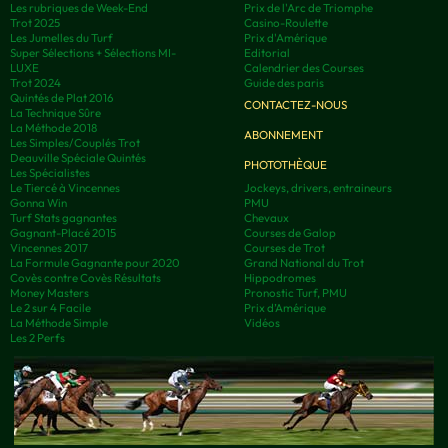
Les rubriques de Week-End
Prix de l'Arc de Triomphe
Trot 2025
Casino-Roulette
Les Jumelles du Turf
Prix d'Amérique
Super Sélections + Sélections MI-
Editorial
LUXE
Calendrier des Courses
Trot 2024
Guide des paris
Quintés de Plat 2016
CONTACTEZ-NOUS
La Technique Sûre
La Méthode 2018
ABONNEMENT
Les Simples/Couplés Trot
Deauville Spéciale Quintés
PHOTOTHÈQUE
Les Spécialistes
Le Tiercé à Vincennes
Jockeys, drivers, entraineurs
Gonna Win
PMU
Turf Stats gagnantes
Chevaux
Gagnant-Placé 2015
Courses de Galop
Vincennes 2017
Courses de Trot
La Formule Gagnante pour 2020
Grand National du Trot
Covès contre Covès Résultats
Hippodromes
Money Masters
Pronostic Turf, PMU
Le 2 sur 4 Facile
Prix d’Amérique
La Méthode Simple
Vidéos
Les 2 Perfs