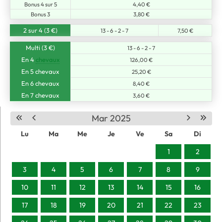
Bonus 4 sur 5
4,40 €
Bonus 3
3,80 €
2 sur 4 (3 €)
13 - 6 - 2 - 7
7,50 €
Multi (3 €)
13 - 6 - 2 - 7
En 4
chevaux
126,00 €
En 5 chevaux
25,20 €
En 6 chevaux
8,40 €
En 7 chevaux
3,60 €
Mar 2025
Lu
Ma
Me
Je
Ve
Sa
Di
1
2
3
4
5
6
7
8
9
10
11
12
13
14
15
16
17
18
19
20
21
22
23