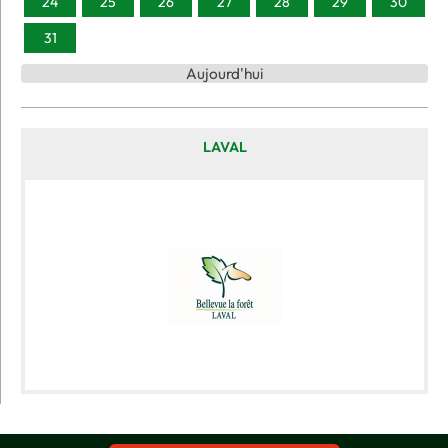
24
25
26
27
28
29
30
31
Aujourd'hui
LAVAL