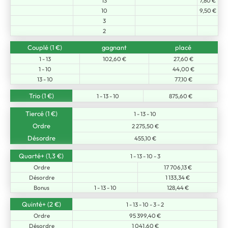
13
7,80 €
10
9,50 €
3
2
Couplé (1 €)
gagnant
placé
1 - 13
102,60 €
27,60 €
1 - 10
44,00 €
13 - 10
77,10 €
Trio (1 €)
1 - 13 - 10
875,60 €
Tiercé (1 €)
1 - 13 - 10
Ordre
2 275,50 €
Désordre
455,10 €
Quarté+ (1,3 €)
1 - 13 - 10 - 3
Ordre
17 706,13 €
Désordre
1 133,34 €
Bonus
1 - 13 - 10
128,44 €
Quinté+ (2 €)
1 - 13 - 10 - 3 - 2
Ordre
95 399,40 €
Désordre
1 041,60 €