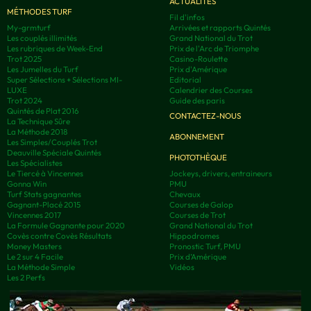
ACTUALITÉS
MÉTHODES TURF
Fil d'infos
My-grmturf
Arrivées et rapports Quintés
Les couplés illimités
Grand National du Trot
Les rubriques de Week-End
Prix de l'Arc de Triomphe
Trot 2025
Casino-Roulette
Les Jumelles du Turf
Prix d'Amérique
Super Sélections + Sélections MI-
Editorial
LUXE
Calendrier des Courses
Trot 2024
Guide des paris
Quintés de Plat 2016
CONTACTEZ-NOUS
La Technique Sûre
La Méthode 2018
ABONNEMENT
Les Simples/Couplés Trot
Deauville Spéciale Quintés
PHOTOTHÈQUE
Les Spécialistes
Le Tiercé à Vincennes
Jockeys, drivers, entraineurs
Gonna Win
PMU
Turf Stats gagnantes
Chevaux
Gagnant-Placé 2015
Courses de Galop
Vincennes 2017
Courses de Trot
La Formule Gagnante pour 2020
Grand National du Trot
Covès contre Covès Résultats
Hippodromes
Money Masters
Pronostic Turf, PMU
Le 2 sur 4 Facile
Prix d’Amérique
La Méthode Simple
Vidéos
Les 2 Perfs