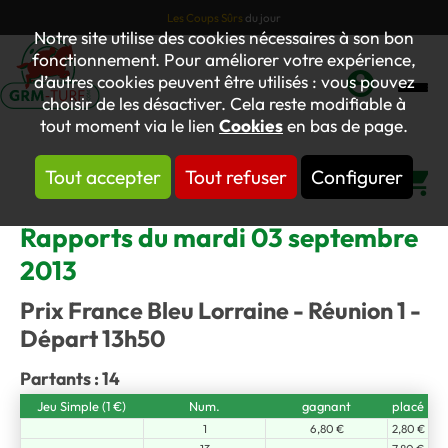
Les Coups Sûrs
du jour
Notre site utilise des cookies nécessaires à son bon
fonctionnement. Pour améliorer votre expérience,
d’autres cookies peuvent être utilisés : vous pouvez
choisir de les désactiver. Cela reste modifiable à
Mon
tout moment via le lien
Cookies
en bas de page.
compte
Tout accepter
Tout refuser
Configurer
Panier
Rapports du mardi 03 septembre
2013
Prix France Bleu Lorraine - Réunion 1 -
Départ 13h50
Partants : 14
Jeu Simple (1 €)
Num.
gagnant
placé
1
6,80 €
2,80 €