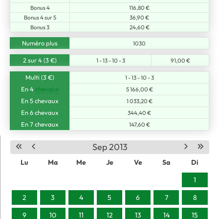
Bonus 4
116,80 €
Bonus 4 sur 5
36,90 €
Bonus 3
24,60 €
Numéro plus
1030
2 sur 4 (3 €)
1 - 13 - 10 - 3
91,00 €
Multi (3 €)
1 - 13 - 10 - 3
En 4
chevaux
5 166,00 €
En 5 chevaux
1 033,20 €
En 6 chevaux
344,40 €
En 7 chevaux
147,60 €
Sep 2013
Lu
Ma
Me
Je
Ve
Sa
Di
1
2
3
4
5
6
7
8
9
10
11
12
13
14
15