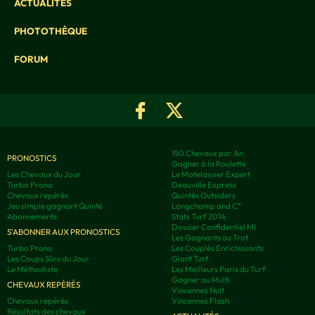
ACTUALITÉS
PHOTOTHÈQUE
FORUM
150 Chevaux par An
PRONOSTICS
Gagner à la Roulette
Les Chevaux du Jour
Le Matelassier Expert
Turbo Prono
Deauville Express
Chevaux repérés
Quintés Outsiders
Jeu simple gagnant Quinté
Longchamp and C°
Abonnements
Stats Turf 2014
Dossier Confidentiel MI
S'ABONNER AUX PRONOSTICS
Les Gagnants au Trot
Turbo Prono
Les Couplés Enrichissants
Les Coups Sûrs du Jour
Giant Turf
Le Méthodiste
Les Meilleurs Paris du Turf
Gagner au Multi
CHEVAUX REPÉRÉS
Vincennes Nuit
Chevaux repérés
Vincennes Flash
Résultats des chevaux