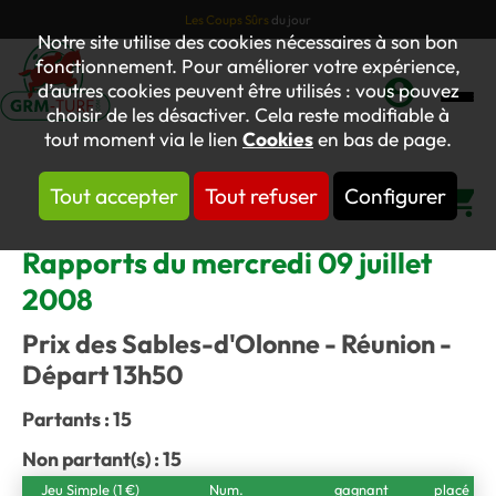
Les Coups Sûrs
du jour
Notre site utilise des cookies nécessaires à son bon
fonctionnement. Pour améliorer votre expérience,
d’autres cookies peuvent être utilisés : vous pouvez
choisir de les désactiver. Cela reste modifiable à
Mon
tout moment via le lien
Cookies
en bas de page.
compte
Tout accepter
Tout refuser
Configurer
Panier
Rapports du mercredi 09 juillet
2008
Prix des Sables-d'Olonne - Réunion -
Départ 13h50
Partants : 15
Non partant(s) : 15
Jeu Simple (1 €)
Num.
gagnant
placé