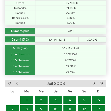
Ordre
11 997,00 €
Désordre
121,40 €
Bonus 4
29,58 €
Bonus 4 sur 5
7,80 €
Bonus 3
5,20 €
Numéro plus
2861
2 sur 4 (3 €)
10 - 14 - 12 - 8
32,40 €
Multi (3 €)
10 - 14 - 12 - 8
En 4
chevaux
1 039,50 €
En 5 chevaux
207,90 €
En 6 chevaux
69,30 €
En 7 chevaux
29,70 €
Juil 2008
Lu
Ma
Me
Je
Ve
Sa
Di
1
2
3
4
5
6
7
8
9
10
11
12
13