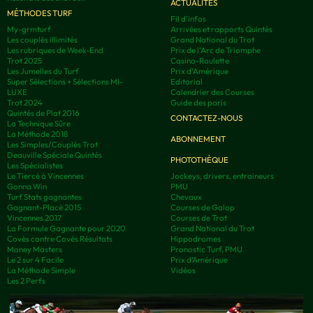
ACTUALITÉS
MÉTHODES TURF
Fil d'infos
My-grmturf
Arrivées et rapports Quintés
Les couplés illimités
Grand National du Trot
Les rubriques de Week-End
Prix de l'Arc de Triomphe
Trot 2025
Casino-Roulette
Les Jumelles du Turf
Prix d'Amérique
Super Sélections + Sélections MI-
Editorial
LUXE
Calendrier des Courses
Trot 2024
Guide des paris
Quintés de Plat 2016
CONTACTEZ-NOUS
La Technique Sûre
La Méthode 2018
ABONNEMENT
Les Simples/Couplés Trot
Deauville Spéciale Quintés
PHOTOTHÈQUE
Les Spécialistes
Le Tiercé à Vincennes
Jockeys, drivers, entraineurs
Gonna Win
PMU
Turf Stats gagnantes
Chevaux
Gagnant-Placé 2015
Courses de Galop
Vincennes 2017
Courses de Trot
La Formule Gagnante pour 2020
Grand National du Trot
Covès contre Covès Résultats
Hippodromes
Money Masters
Pronostic Turf, PMU
Le 2 sur 4 Facile
Prix d’Amérique
La Méthode Simple
Vidéos
Les 2 Perfs