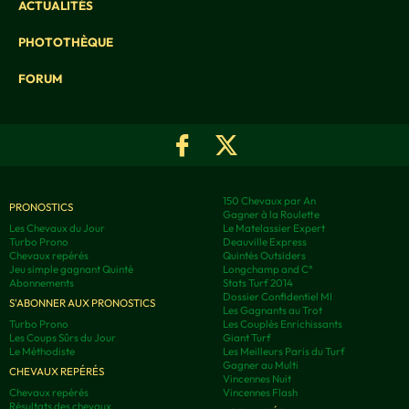
ACTUALITÉS
PHOTOTHÈQUE
FORUM
150 Chevaux par An
PRONOSTICS
Gagner à la Roulette
Les Chevaux du Jour
Le Matelassier Expert
Turbo Prono
Deauville Express
Chevaux repérés
Quintés Outsiders
Jeu simple gagnant Quinté
Longchamp and C°
Abonnements
Stats Turf 2014
Dossier Confidentiel MI
S'ABONNER AUX PRONOSTICS
Les Gagnants au Trot
Turbo Prono
Les Couplés Enrichissants
Les Coups Sûrs du Jour
Giant Turf
Le Méthodiste
Les Meilleurs Paris du Turf
Gagner au Multi
CHEVAUX REPÉRÉS
Vincennes Nuit
Chevaux repérés
Vincennes Flash
Résultats des chevaux