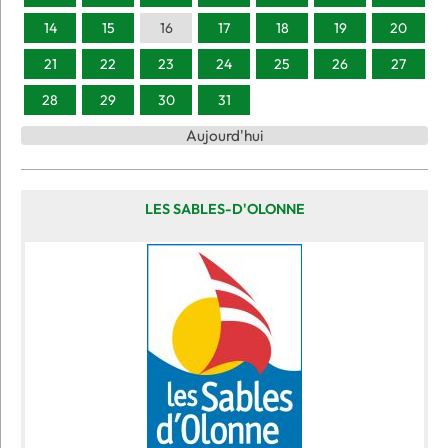
14
15
16
17
18
19
20
21
22
23
24
25
26
27
28
29
30
31
Aujourd'hui
LES SABLES-D'OLONNE