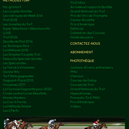
MÉTHODES TURF
Fil d'infos
My-grmturf
Arrivées et rapports Quintés
Les couplés illimités
Grand National du Trot
Les rubriques de Week-End
Prix de l'Arc de Triomphe
Trot 2025
Casino-Roulette
Les Jumelles du Turf
Prix d'Amérique
Super Sélections + Sélections MI-
Editorial
LUXE
Calendrier des Courses
Trot 2024
Guide des paris
Quintés de Plat 2016
CONTACTEZ-NOUS
La Technique Sûre
La Méthode 2018
ABONNEMENT
Les Simples/Couplés Trot
Deauville Spéciale Quintés
PHOTOTHÈQUE
Les Spécialistes
Le Tiercé à Vincennes
Jockeys, drivers, entraineurs
Gonna Win
PMU
Turf Stats gagnantes
Chevaux
Gagnant-Placé 2015
Courses de Galop
Vincennes 2017
Courses de Trot
La Formule Gagnante pour 2020
Grand National du Trot
Covès contre Covès Résultats
Hippodromes
Money Masters
Pronostic Turf, PMU
Le 2 sur 4 Facile
Prix d’Amérique
La Méthode Simple
Vidéos
Les 2 Perfs