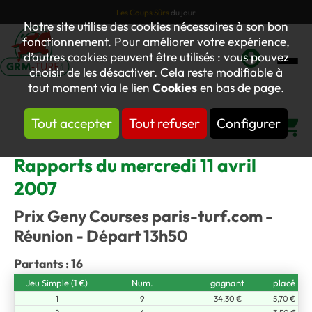
Les Coups Sûrs
du jour
Notre site utilise des cookies nécessaires à son bon
fonctionnement. Pour améliorer votre expérience,
d’autres cookies peuvent être utilisés : vous pouvez
choisir de les désactiver. Cela reste modifiable à
Mon
tout moment via le lien
Cookies
en bas de page.
compte
Tout accepter
Tout refuser
Configurer
Panier
Rapports du mercredi 11 avril
2007
Prix Geny Courses paris-turf.com -
Réunion - Départ 13h50
Partants : 16
Jeu Simple (1 €)
Num.
gagnant
placé
1
9
34,30 €
5,70 €