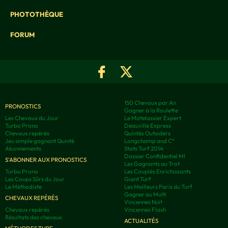
PHOTOTHÈQUE
FORUM
150 Chevaux par An
PRONOSTICS
Gagner à la Roulette
Les Chevaux du Jour
Le Matelassier Expert
Turbo Prono
Deauville Express
Chevaux repérés
Quintés Outsiders
Jeu simple gagnant Quinté
Longchamp and C°
Abonnements
Stats Turf 2014
Dossier Confidentiel MI
S'ABONNER AUX PRONOSTICS
Les Gagnants au Trot
Turbo Prono
Les Couplés Enrichissants
Les Coups Sûrs du Jour
Giant Turf
Le Méthodiste
Les Meilleurs Paris du Turf
Gagner au Multi
CHEVAUX REPÉRÉS
Vincennes Nuit
Chevaux repérés
Vincennes Flash
Résultats des chevaux
ACTUALITÉS