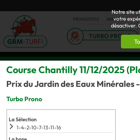
Notre site u
votre expér
PRONOSTICS
ARRIVÉES
AC
désactiver. 
TURBO PRONO
To
Course Chantilly 11/12/2025 (Pl
Prix du Jardin des Eaux Minérales 
Turbo Prono
La Sélection
1-4-2-10-7-13-11-16
La base