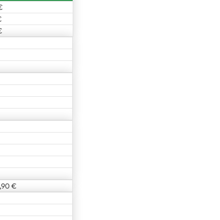
€
€
€
,90 €