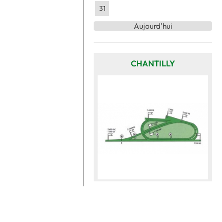
31
Aujourd'hui
CHANTILLY