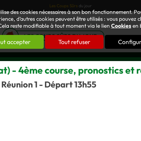
Les Coups Sûrs
du jour
tilise des cookies nécessaires à son bon fonctionnement. P
ience, d’autres cookies peuvent être utilisés : vous pouvez ch
TUS
FORUM
OUVRAGES
GNT
Cela reste modifiable à tout moment via le lien
Cookies
en 
LES COUPS SÛRS DU JOUR
ut accepter
Tout refuser
Configu
at) - 4ème course, pronostics et 
- Réunion 1 - Départ 13h55