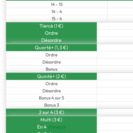
14 - 15
14 - 4
15 - 4
Tiercé (1 €)
Ordre
Désordre
Quarté+ (1,3 €)
Ordre
Désordre
Bonus
Quinté+ (2 €)
Ordre
Désordre
Bonus 4 sur 5
Bonus 3
2 sur 4 (3 €)
Multi (3 €)
En 4
chevaux