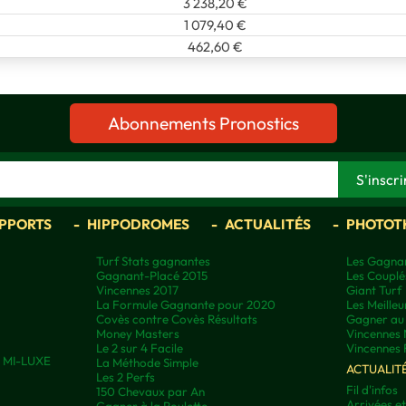
3 238,20 €
1 079,40 €
462,60 €
Abonnements Pronostics
APPORTS
HIPPODROMES
ACTUALITÉS
PHOTOT
Turf Stats gagnantes
Les Gagnan
Gagnant-Placé 2015
Les Couplé
Vincennes 2017
Giant Turf
La Formule Gagnante pour 2020
Les Meilleu
Covès contre Covès Résultats
Gagner au 
Money Masters
Vincennes 
Le 2 sur 4 Facile
Vincennes 
ns MI-LUXE
La Méthode Simple
ACTUALIT
Les 2 Perfs
Fil d'infos
150 Chevaux par An
Arrivées e