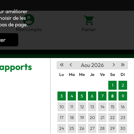
our améliorer
oisir de les
bas de page.
Panier
Mon compte
rer
rapports
Aou 2026
Lu
Ma
Me
Je
Ve
Sa
Di
1
2
3
4
5
6
7
8
9
10
11
12
13
14
15
16
17
18
19
20
21
22
23
24
25
26
27
28
29
30