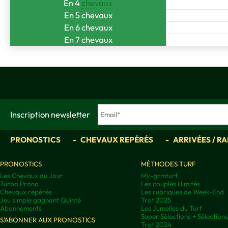
En 4
chevaux
En 5 chevaux
En 6 chevaux
En 7 chevaux
Inscription newsletter
PRONOSTICS
CHEVAUX REPÉRÉS
ARRIVÉES / R
PRONOSTICS
MÉTHODES TURF
Les Chevaux du Jour
My-grmturf
Turbo Prono
Les couplés illimités
Chevaux repérés
Les rubriques de Week-End
Jeu simple gagnant Quinté
Trot 2025
Abonnements
Les Jumelles du Turf
Super Sélections + Sélectio
S'ABONNER AUX PRONOSTICS
Trot 2024