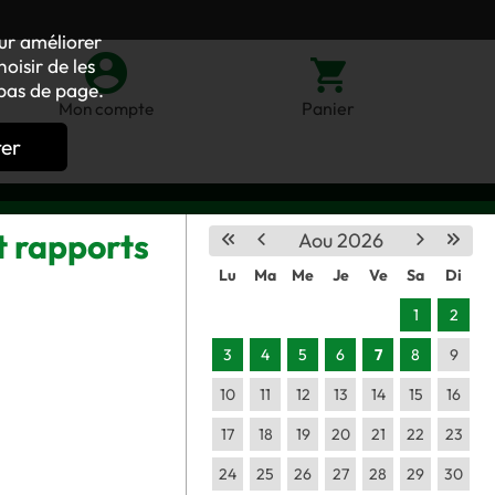
our améliorer
oisir de les
bas de page.
Panier
Mon compte
rer
t rapports
Aou 2026
Lu
Ma
Me
Je
Ve
Sa
Di
1
2
3
4
5
6
7
8
9
10
11
12
13
14
15
16
17
18
19
20
21
22
23
24
25
26
27
28
29
30