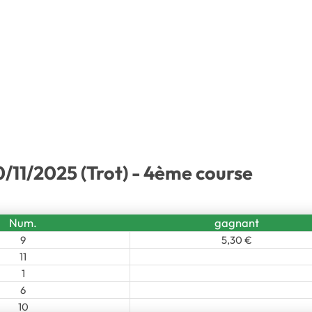
/11/2025 (Trot) - 4ème course
Num.
gagnant
9
5,30 €
11
1
6
10