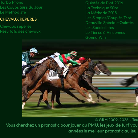
Turbo Prono
Quintés de Plat 2016
Les Coups Sûrs du Jour
La Technique Sûre
Le Méthodiste
La Méthode 2018
Les Simples/Couplés Trot
CHEVAUX REPÉRÉS
Deauville Spéciale Quintés
Chevaux repérés
Les Spécialistes
Résultats des chevaux
Le Tiercé à Vincennes
Gonna Win
© GRM 2009-2026 - Tous 
Vous cherchez un pronostic pour jouer au PMU; les jeux de turf vous
années le meilleur pronostic au jeu 