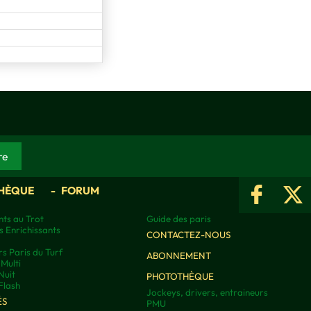
HÈQUE
FORUM
ts au Trot
Guide des paris
s Enrichissants
CONTACTEZ-NOUS
rs Paris du Turf
ABONNEMENT
Multi
Nuit
PHOTOTHÈQUE
Flash
Jockeys, drivers, entraineurs
ÉS
PMU