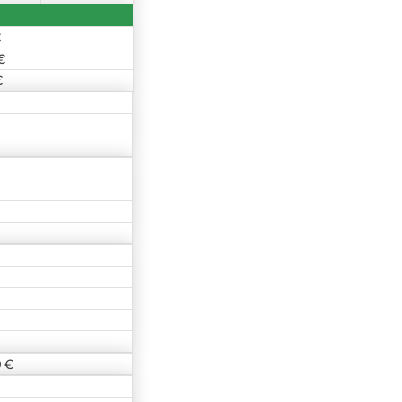
€
€
€
 €