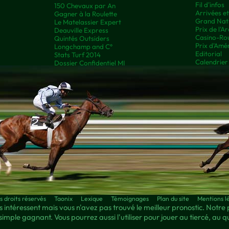
Fil d'infos
150 Chevaux par An
Arrivées e
Gagner à la Roulette
Grand Nati
Le Matelassier Expert
Prix de l'A
Deauville Express
Casino-Rou
Quintés Outsiders
Prix d'Amé
Longchamp and C°
Editorial
Stats Turf 2014
Calendrier
Dossier Confidentiel MI
droits réservés
Taonix
Lexique
Témoignages
Plan du site
Mentions l
 intéressent mais vous n'avez pas trouvé le meilleur pronostic. Notre 
simple gagnant. Vous pourrez aussi l'utiliser pour jouer au tiercé, au 