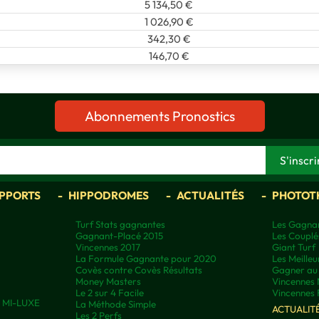
5 134,50 €
1 026,90 €
342,30 €
146,70 €
Abonnements Pronostics
APPORTS
HIPPODROMES
ACTUALITÉS
PHOTOT
Turf Stats gagnantes
Les Gagnan
Gagnant-Placé 2015
Les Couplé
Vincennes 2017
Giant Turf
La Formule Gagnante pour 2020
Les Meilleu
Covès contre Covès Résultats
Gagner au 
Money Masters
Vincennes 
Le 2 sur 4 Facile
Vincennes 
ns MI-LUXE
La Méthode Simple
ACTUALIT
Les 2 Perfs