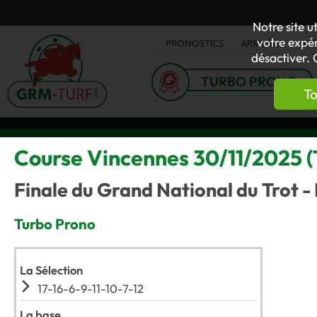
Notre site u
votre expér
PRONOSTICS
ARRIVÉES
AC
désactiver. 
TURBO PRONO
To
Course Vincennes 30/11/2025 (T
Finale du Grand National du Trot - 
Turbo Prono
La Sélection
17-16-6-9-11-10-7-12
La base