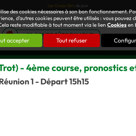
Les Coups Sûrs
du jour
tilise des cookies nécessaires à son bon fonctionnement. P
ience, d’autres cookies peuvent être utilisés : vous pouvez ch
TUS
FORUM
OUVRAGES
GNT
Cela reste modifiable à tout moment via le lien
Cookies
en 
LES COUPS SÛRS DU JOUR
ut accepter
Tout refuser
Configu
rot) - 4ème course, pronostics e
Réunion 1 - Départ 15h15