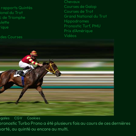
Chevaux
Courses de Galop
t rapports Quintés
Courses de Trot
onal du Trot
Grand National du Trot
rc de Triomphe
Hippodromes
lette
Pronostic Turf, PMU
rique
Prix d’Amérique
Vidéos
 des Courses
égales
CGV
Cookies
pronostic Turbo Prono a été plusieurs fois au cours de ces dernières
quarté, au quinté ou encore au multi.