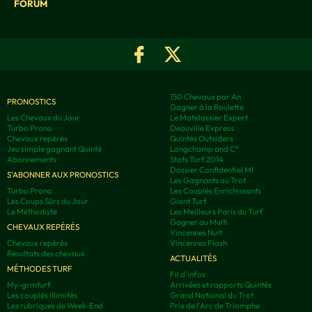
FORUM
150 Chevaux par An
PRONOSTICS
Gagner à la Roulette
Les Chevaux du Jour
Le Matelassier Expert
Turbo Prono
Deauville Express
Chevaux repérés
Quintés Outsiders
Jeu simple gagnant Quinté
Longchamp and C°
Abonnements
Stats Turf 2014
Dossier Confidentiel MI
S'ABONNER AUX PRONOSTICS
Les Gagnants au Trot
Turbo Prono
Les Couplés Enrichissants
Les Coups Sûrs du Jour
Giant Turf
Le Méthodiste
Les Meilleurs Paris du Turf
Gagner au Multi
CHEVAUX REPÉRÉS
Vincennes Nuit
Chevaux repérés
Vincennes Flash
Résultats des chevaux
ACTUALITÉS
MÉTHODES TURF
Fil d'infos
My-grmturf
Arrivées et rapports Quintés
Les couplés illimités
Grand National du Trot
Les rubriques de Week-End
Prix de l'Arc de Triomphe