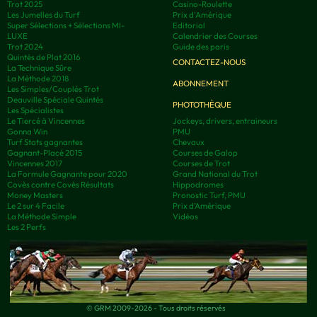
Trot 2025
Casino-Roulette
Les Jumelles du Turf
Prix d'Amérique
Super Sélections + Sélections MI-
Editorial
LUXE
Calendrier des Courses
Trot 2024
Guide des paris
Quintés de Plat 2016
CONTACTEZ-NOUS
La Technique Sûre
La Méthode 2018
ABONNEMENT
Les Simples/Couplés Trot
Deauville Spéciale Quintés
PHOTOTHÈQUE
Les Spécialistes
Le Tiercé à Vincennes
Jockeys, drivers, entraineurs
Gonna Win
PMU
Turf Stats gagnantes
Chevaux
Gagnant-Placé 2015
Courses de Galop
Vincennes 2017
Courses de Trot
La Formule Gagnante pour 2020
Grand National du Trot
Covès contre Covès Résultats
Hippodromes
Money Masters
Pronostic Turf, PMU
Le 2 sur 4 Facile
Prix d’Amérique
La Méthode Simple
Vidéos
Les 2 Perfs
© GRM 2009-2026 - Tous droits réservés