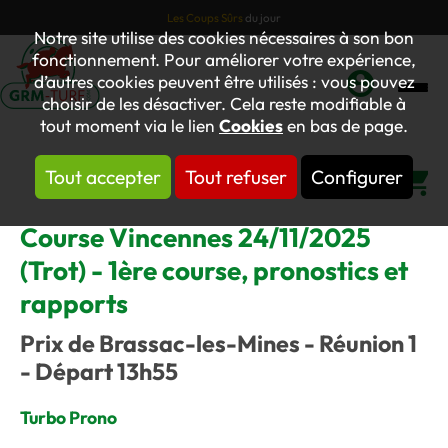
Les Coups Sûrs
du jour
Notre site utilise des cookies nécessaires à son bon
fonctionnement. Pour améliorer votre expérience,
d’autres cookies peuvent être utilisés : vous pouvez
choisir de les désactiver. Cela reste modifiable à
Mon
tout moment via le lien
Cookies
en bas de page.
compte
Tout accepter
Tout refuser
Configurer
Panier
Course Vincennes 24/11/2025
(Trot) - 1ère course, pronostics et
rapports
Prix de Brassac-les-Mines - Réunion 1
- Départ 13h55
Turbo Prono