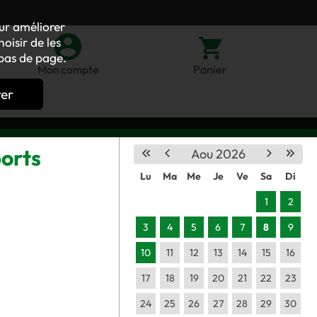
our améliorer
oisir de les
bas de page.
Panier
Mon compte
rer
ports
Aou 2026
Lu
Ma
Me
Je
Ve
Sa
Di
1
2
3
4
5
6
7
8
9
10
11
12
13
14
15
16
17
18
19
20
21
22
23
24
25
26
27
28
29
30