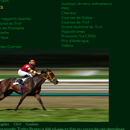
Flash
Jockeys, drivers, entraineurs
ÉS
PMU
Chevaux
Courses de Galop
t rapports Quintés
Courses de Trot
onal du Trot
Grand National du Trot
rc de Triomphe
Hippodromes
lette
Pronostic Turf, PMU
rique
Prix d’Amérique
Vidéos
 des Courses
égales
CGV
Cookies
pronostic Turbo Prono a été plusieurs fois au cours de ces dernières