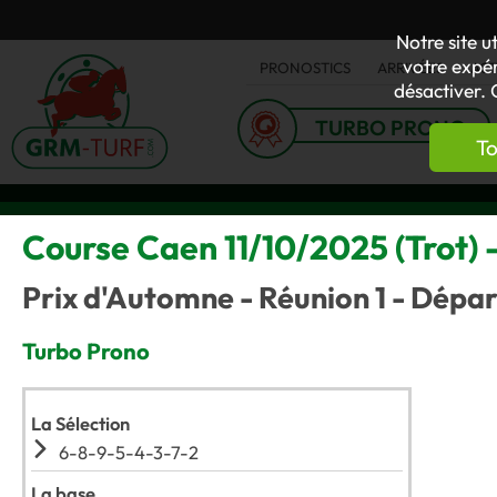
Notre site u
votre expér
PRONOSTICS
ARRIVÉES
AC
désactiver. 
TURBO PRONO
To
Course Caen 11/10/2025 (Trot) 
Prix d'Automne - Réunion 1 - Dépar
Turbo Prono
La Sélection
6-8-9-5-4-3-7-2
La base