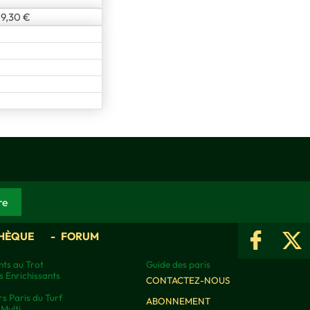
9,30 €
HÈQUE
FORUM
ts au Trot
Guide des paris
s Enrichissants
CONTACTEZ-NOUS
rs Paris du Turf
ABONNEMENT
Multi