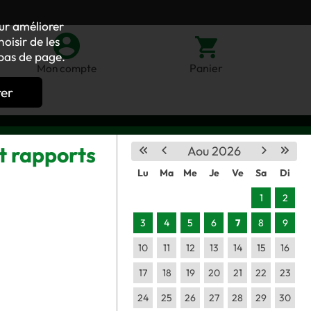
our améliorer
oisir de les
bas de page.
Panier
Mon compte
rer
t rapports
Aou 2026
Lu
Ma
Me
Je
Ve
Sa
Di
1
2
3
4
5
6
7
8
9
10
11
12
13
14
15
16
17
18
19
20
21
22
23
24
25
26
27
28
29
30