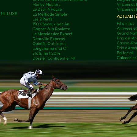
Money Masters
Vincennes 
Le 2 sur 4 Facile
Vincennes 
ns MI-LUXE
La Méthode Simple
ACTUALIT
Les 2 Perfs
Fil d'infos
150 Chevaux par An
Arrivées e
Gagner à la Roulette
Grand Nati
Le Matelassier Expert
Prix de l'A
Deauville Express
Casino-Rou
Quintés Outsiders
Prix d'Amé
Longchamp and C°
Editorial
Stats Turf 2014
Calendrier
Dossier Confidentiel MI