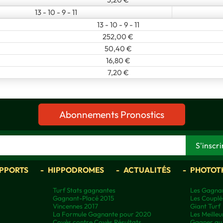
13 - 10 - 9 - 11
13 - 10 - 9 - 11
252,00 €
50,40 €
16,80 €
7,20 €
Abonnements Pronostics
APPORTS
HIPPODROMES
ACTUALITÉS
PHOTOT
Turf Stats gagnantes
Les Gagnan
Gagnant-Placé 2015
Les Couplé
Vincennes 2017
Giant Turf
La Formule Gagnante pour 2020
Les Meilleu
Covès contre Covès Résultats
Gagner au 