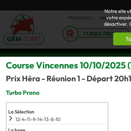
Notre site u
votre expér
PRONOSTICS
ARRIVÉES
AC
désactiver. 
TURBO PRONO
To
Course Vincennes 10/10/2025 (T
Prix Héra - Réunion 1 - Départ 20h
Turbo Prono
La Sélection
12-4-11-9-14-13-8-10
La base