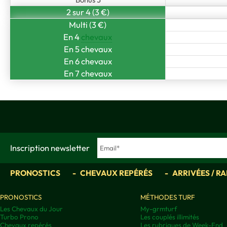
2 sur 4 (3 €)
Multi (3 €)
En 4
chevaux
En 5 chevaux
En 6 chevaux
En 7 chevaux
Inscription newsletter
PRONOSTICS
CHEVAUX REPÉRÉS
ARRIVÉES / R
PRONOSTICS
MÉTHODES TURF
Les Chevaux du Jour
My-grmturf
Turbo Prono
Les couplés illimités
Chevaux repérés
Les rubriques de Week-End