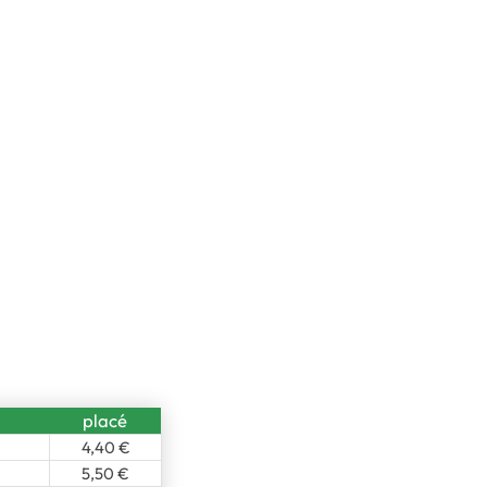
placé
4,40 €
5,50 €