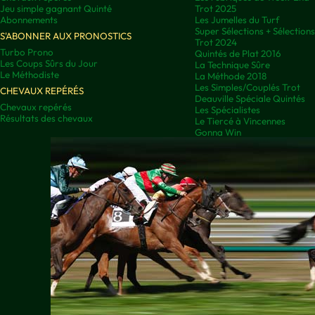
Jeu simple gagnant Quinté
Trot 2025
Abonnements
Les Jumelles du Turf
Super Sélections + Sélectio
S'ABONNER AUX PRONOSTICS
Trot 2024
Turbo Prono
Quintés de Plat 2016
Les Coups Sûrs du Jour
La Technique Sûre
Le Méthodiste
La Méthode 2018
Les Simples/Couplés Trot
CHEVAUX REPÉRÉS
Deauville Spéciale Quintés
Chevaux repérés
Les Spécialistes
Résultats des chevaux
Le Tiercé à Vincennes
Gonna Win