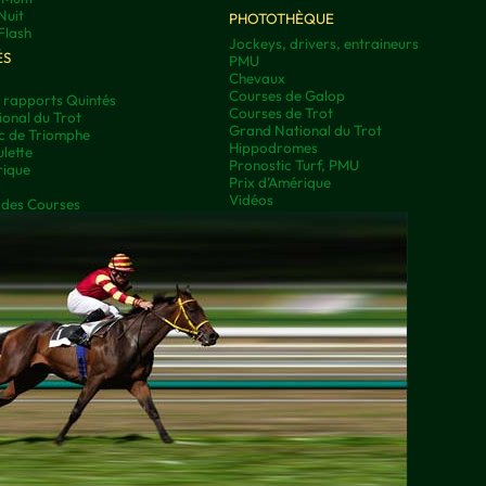
Nuit
PHOTOTHÈQUE
Flash
Jockeys, drivers, entraineurs
ÉS
PMU
Chevaux
Courses de Galop
t rapports Quintés
Courses de Trot
onal du Trot
Grand National du Trot
rc de Triomphe
Hippodromes
lette
Pronostic Turf, PMU
rique
Prix d’Amérique
Vidéos
 des Courses