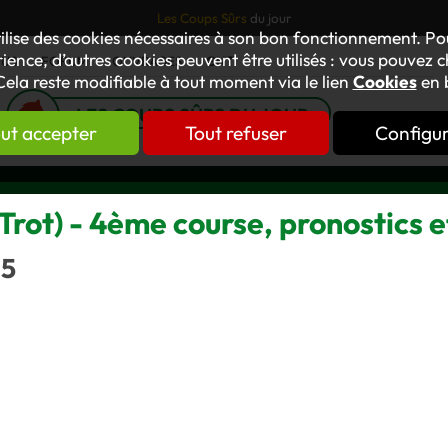
Les Coups Sûrs
du jour
tilise des cookies nécessaires à son bon fonctionnement. P
ience, d’autres cookies peuvent être utilisés : vous pouvez ch
TUS
FORUM
OUVRAGES
GNT
Cela reste modifiable à tout moment via le lien
Cookies
en 
LES COUPS SÛRS DU JOUR
ut accepter
Tout refuser
Configu
rot) - 4ème course, pronostics e
15