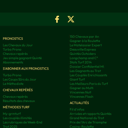
150 Chevaux par An
PRONOSTICS
Gagner à la Roulette
Les Chevaux du Jour
Le Matelassier Expert
Turbo Prono
Deauville Express
Chevaux repérés
Quintés Outsiders
Jeu simple gagnant Quinté
Longchamp and C°
Abonnements
Stats Turf 2014
Dossier Confidentiel MI
S'ABONNER AUX PRONOSTICS
Les Gagnants au Trot
Turbo Prono
Les Couplés Enrichissants
Les Coups Sûrs du Jour
Giant Turf
Le Méthodiste
Les Meilleurs Paris du Turf
Gagner au Multi
CHEVAUX REPÉRÉS
Vincennes Nuit
Chevaux repérés
Vincennes Flash
Résultats des chevaux
ACTUALITÉS
MÉTHODES TURF
Fil d'infos
My-grmturf
Arrivées et rapports Quintés
Les couplés illimités
Grand National du Trot
Les rubriques de Week-End
Prix de l'Arc de Triomphe
Trot 2025
Casino-Roulette