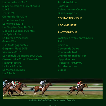
Les Jumelles du Turf
Prix d'Amérique
Super Sélections + Sélections MI-
Editorial
LUXE
Calendrier des Courses
Trot 2024
Guide des paris
Quintés de Plat 2016
CONTACTEZ-NOUS
La Technique Sûre
La Méthode 2018
ABONNEMENT
Les Simples/Couplés Trot
Deauville Spéciale Quintés
PHOTOTHÈQUE
Les Spécialistes
Le Tiercé à Vincennes
Jockeys, drivers, entraineurs
Gonna Win
PMU
Turf Stats gagnantes
Chevaux
Gagnant-Placé 2015
Courses de Galop
Vincennes 2017
Courses de Trot
La Formule Gagnante pour 2020
Grand National du Trot
Covès contre Covès Résultats
Hippodromes
Money Masters
Pronostic Turf, PMU
Le 2 sur 4 Facile
Prix d’Amérique
La Méthode Simple
Vidéos
Les 2 Perfs
© GRM 2009-2026 - Tous droits réservés