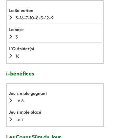
La Sélection
3-16-7-10-8-5-12-9
La base
3
L'Outsider(s)
16
i-bénéfices
Jeu simple gagnant
Le 6
Jeu simple placé
Le 7
Les Coups Sûrs du Jour