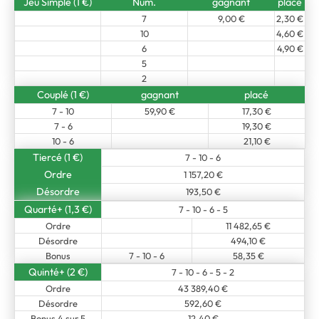
Jeu Simple (1 €)
Num.
gagnant
placé
7
9,00 €
2,30 €
10
4,60 €
6
4,90 €
5
2
Couplé (1 €)
gagnant
placé
7 - 10
59,90 €
17,30 €
7 - 6
19,30 €
10 - 6
21,10 €
Tiercé (1 €)
7 - 10 - 6
Ordre
1 157,20 €
Désordre
193,50 €
Quarté+ (1,3 €)
7 - 10 - 6 - 5
Ordre
11 482,65 €
Désordre
494,10 €
Bonus
7 - 10 - 6
58,35 €
Quinté+ (2 €)
7 - 10 - 6 - 5 - 2
Ordre
43 389,40 €
Désordre
592,60 €
Bonus 4 sur 5
12,40 €