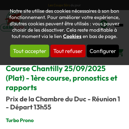
Les Coups Sûrs
du jour
Notre site utilise des cookies nécessaires à son bon
fonctionnement. Pour améliorer votre expérience,
d’autres cookies peuvent être utilisés : vous pouvez
choisir de les désactiver. Cela reste modifiable à
Mon
tout moment via le lien
Cookies
en bas de page.
compte
Tout accepter
Tout refuser
Configurer
Panier
Course Chantilly 25/09/2025
(Plat) - 1ère course, pronostics et
rapports
Prix de la Chambre du Duc - Réunion 1
- Départ 13h55
Turbo Prono