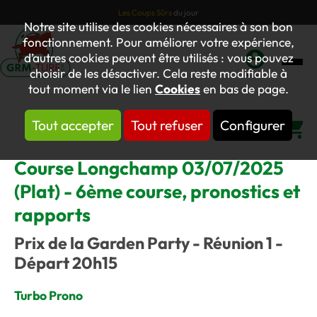
Les Coups Sûrs
du jour
Notre site utilise des cookies nécessaires à son bon
fonctionnement. Pour améliorer votre expérience,
d’autres cookies peuvent être utilisés : vous pouvez
choisir de les désactiver. Cela reste modifiable à
Mon
tout moment via le lien
Cookies
en bas de page.
compte
Tout accepter
Tout refuser
Configurer
Panier
Course Longchamp 03/07/2025
(Plat) - 6ème course, pronostics et
rapports
Prix de la Garden Party - Réunion 1 -
Départ 20h15
Turbo Prono