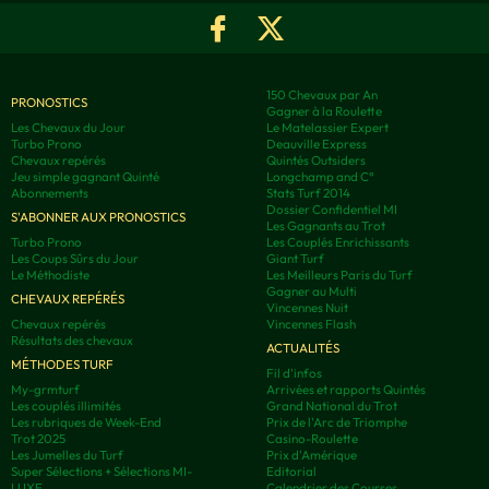
150 Chevaux par An
PRONOSTICS
Gagner à la Roulette
Les Chevaux du Jour
Le Matelassier Expert
Turbo Prono
Deauville Express
Chevaux repérés
Quintés Outsiders
Jeu simple gagnant Quinté
Longchamp and C°
Abonnements
Stats Turf 2014
Dossier Confidentiel MI
S'ABONNER AUX PRONOSTICS
Les Gagnants au Trot
Turbo Prono
Les Couplés Enrichissants
Les Coups Sûrs du Jour
Giant Turf
Le Méthodiste
Les Meilleurs Paris du Turf
Gagner au Multi
CHEVAUX REPÉRÉS
Vincennes Nuit
Chevaux repérés
Vincennes Flash
Résultats des chevaux
ACTUALITÉS
MÉTHODES TURF
Fil d'infos
My-grmturf
Arrivées et rapports Quintés
Les couplés illimités
Grand National du Trot
Les rubriques de Week-End
Prix de l'Arc de Triomphe
Trot 2025
Casino-Roulette
Les Jumelles du Turf
Prix d'Amérique
Super Sélections + Sélections MI-
Editorial
LUXE
Calendrier des Courses