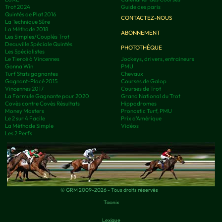
Trot 2024
Guide des paris
Quintés de Plat 2016
CONTACTEZ-NOUS
La Technique Sûre
La Méthode 2018
ABONNEMENT
Les Simples/Couplés Trot
Deauville Spéciale Quintés
PHOTOTHÈQUE
Les Spécialistes
Le Tiercé à Vincennes
Jockeys, drivers, entraineurs
Gonna Win
PMU
Turf Stats gagnantes
Chevaux
Gagnant-Placé 2015
Courses de Galop
Vincennes 2017
Courses de Trot
La Formule Gagnante pour 2020
Grand National du Trot
Covès contre Covès Résultats
Hippodromes
Money Masters
Pronostic Turf, PMU
Le 2 sur 4 Facile
Prix d’Amérique
La Méthode Simple
Vidéos
Les 2 Perfs
© GRM 2009-2026 - Tous droits réservés
Taonix
Lexique