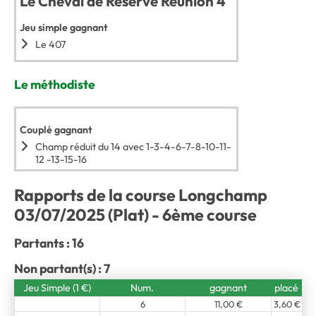
Le Cheval de Réserve Réunion 4
Jeu simple gagnant
Le 407
Le méthodiste
Couplé gagnant
Champ réduit du 14 avec 1-3-4-6-7-8-10-11-
12 -13-15-16
Rapports de la course Longchamp
03/07/2025 (Plat) - 6ème course
Partants : 16
Non partant(s) : 7
Jeu Simple (1 €)
Num.
gagnant
placé
6
11,00 €
3,60 €