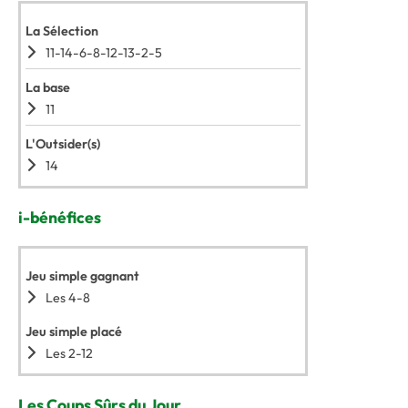
La Sélection
11-14-6-8-12-13-2-5
La base
11
L'Outsider(s)
14
i-bénéfices
Jeu simple gagnant
Les 4-8
Jeu simple placé
Les 2-12
Les Coups Sûrs du Jour