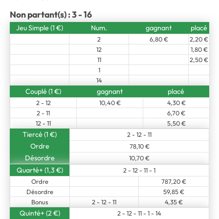
Non partant(s) : 3 - 16
Jeu Simple (1 €)
Num.
gagnant
placé
2
6,80 €
2,20 €
12
1,80 €
11
2,50 €
1
14
Couplé (1 €)
gagnant
placé
2 - 12
10,40 €
4,30 €
2 - 11
6,70 €
12 - 11
5,50 €
Tiercé (1 €)
2 - 12 - 11
Ordre
78,10 €
Désordre
10,70 €
Quarté+ (1,3 €)
2 - 12 - 11 - 1
Ordre
787,20 €
Désordre
59,85 €
Bonus
2 - 12 - 11
4,35 €
Quinté+ (2 €)
2 - 12 - 11 - 1 - 14