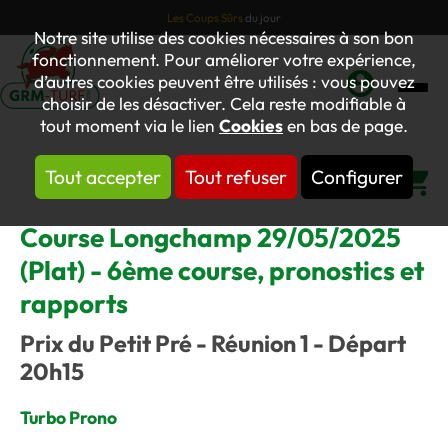
Les Coups Sûrs
du jour
Notre site utilise des cookies nécessaires à son bon
fonctionnement. Pour améliorer votre expérience,
d’autres cookies peuvent être utilisés : vous pouvez
choisir de les désactiver. Cela reste modifiable à
Mon
tout moment via le lien
Cookies
en bas de page.
compte
Tout accepter
Tout refuser
Configurer
Panier
Course Longchamp 29/05/2025
(Plat) - 6ème course, pronostics et
rapports
Prix du Petit Pré - Réunion 1 - Départ
20h15
Turbo Prono