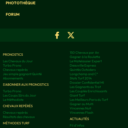
PHOTOTHÈQUE
FORUM
150 Chevaux par An
PRONOSTICS
Gagner à la Roulette
Les Chevaux du Jour
Le Matelassier Expert
Turbo Prono
Deauville Express
Chevaux repérés
Quintés Outsiders
Jeu simple gagnant Quinté
Longchamp and C°
Abonnements
Stats Turf 2014
Dossier Confidentiel MI
S'ABONNER AUX PRONOSTICS
Les Gagnants au Trot
Turbo Prono
Les Couplés Enrichissants
Les Coups Sûrs du Jour
Giant Turf
Le Méthodiste
Les Meilleurs Paris du Turf
Gagner au Multi
CHEVAUX REPÉRÉS
Vincennes Nuit
Chevaux repérés
Vincennes Flash
Résultats des chevaux
ACTUALITÉS
MÉTHODES TURF
Fil d'infos