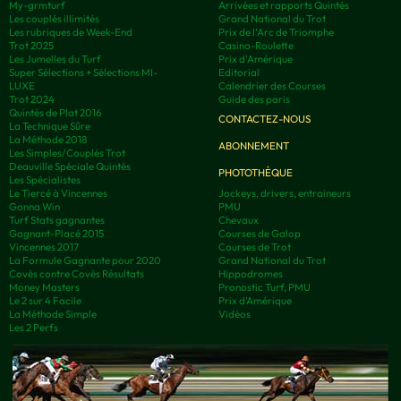
My-grmturf
Arrivées et rapports Quintés
Les couplés illimités
Grand National du Trot
Les rubriques de Week-End
Prix de l'Arc de Triomphe
Trot 2025
Casino-Roulette
Les Jumelles du Turf
Prix d'Amérique
Super Sélections + Sélections MI-
Editorial
LUXE
Calendrier des Courses
Trot 2024
Guide des paris
Quintés de Plat 2016
CONTACTEZ-NOUS
La Technique Sûre
La Méthode 2018
ABONNEMENT
Les Simples/Couplés Trot
Deauville Spéciale Quintés
PHOTOTHÈQUE
Les Spécialistes
Le Tiercé à Vincennes
Jockeys, drivers, entraineurs
Gonna Win
PMU
Turf Stats gagnantes
Chevaux
Gagnant-Placé 2015
Courses de Galop
Vincennes 2017
Courses de Trot
La Formule Gagnante pour 2020
Grand National du Trot
Covès contre Covès Résultats
Hippodromes
Money Masters
Pronostic Turf, PMU
Le 2 sur 4 Facile
Prix d’Amérique
La Méthode Simple
Vidéos
Les 2 Perfs