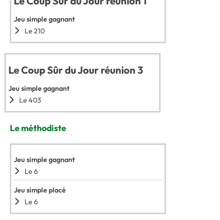
Le Coup Sûr du Jour réunion 1
Jeu simple gagnant
Le 210
Le Coup Sûr du Jour réunion 3
Jeu simple gagnant
Le 403
Le méthodiste
Jeu simple gagnant
Le 6
Jeu simple placé
Le 6