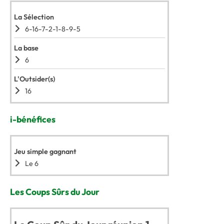
La Sélection
6-16-7-2-1-8-9-5
La base
6
L'Outsider(s)
16
i-bénéfices
Jeu simple gagnant
Le 6
Les Coups Sûrs du Jour