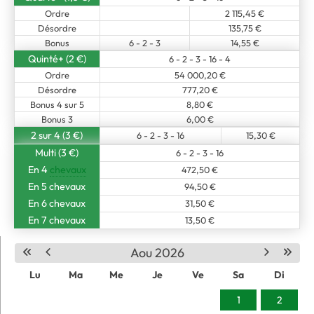
Ordre
2 115,45 €
Désordre
135,75 €
Bonus
6 - 2 - 3
14,55 €
Quinté+ (2 €)
6 - 2 - 3 - 16 - 4
Ordre
54 000,20 €
Désordre
777,20 €
Bonus 4 sur 5
8,80 €
Bonus 3
6,00 €
2 sur 4 (3 €)
6 - 2 - 3 - 16
15,30 €
Multi (3 €)
6 - 2 - 3 - 16
En 4
chevaux
472,50 €
En 5 chevaux
94,50 €
En 6 chevaux
31,50 €
En 7 chevaux
13,50 €
Aou 2026
Lu
Ma
Me
Je
Ve
Sa
Di
1
2