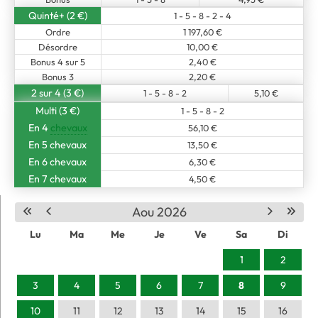
Quinté+ (2 €)
1 - 5 - 8 - 2 - 4
Ordre
1 197,60 €
Désordre
10,00 €
Bonus 4 sur 5
2,40 €
Bonus 3
2,20 €
2 sur 4 (3 €)
1 - 5 - 8 - 2
5,10 €
Multi (3 €)
1 - 5 - 8 - 2
En 4
chevaux
56,10 €
En 5 chevaux
13,50 €
En 6 chevaux
6,30 €
En 7 chevaux
4,50 €
Aou 2026
Lu
Ma
Me
Je
Ve
Sa
Di
1
2
3
4
5
6
7
8
9
10
11
12
13
14
15
16