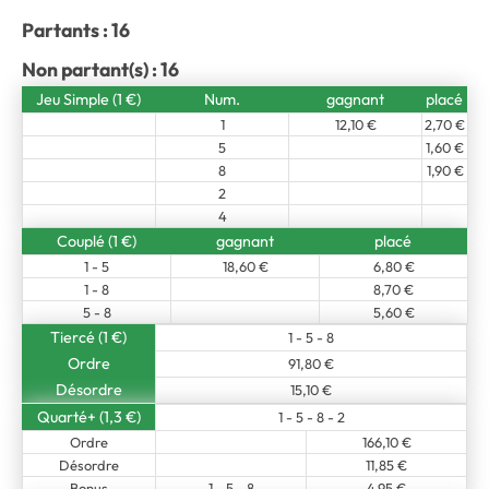
Partants : 16
Non partant(s) : 16
Jeu Simple (1 €)
Num.
gagnant
placé
1
12,10 €
2,70 €
5
1,60 €
8
1,90 €
2
4
Couplé (1 €)
gagnant
placé
1 - 5
18,60 €
6,80 €
1 - 8
8,70 €
5 - 8
5,60 €
Tiercé (1 €)
1 - 5 - 8
Ordre
91,80 €
Désordre
15,10 €
Quarté+ (1,3 €)
1 - 5 - 8 - 2
Ordre
166,10 €
Désordre
11,85 €
Bonus
1 - 5 - 8
4,95 €