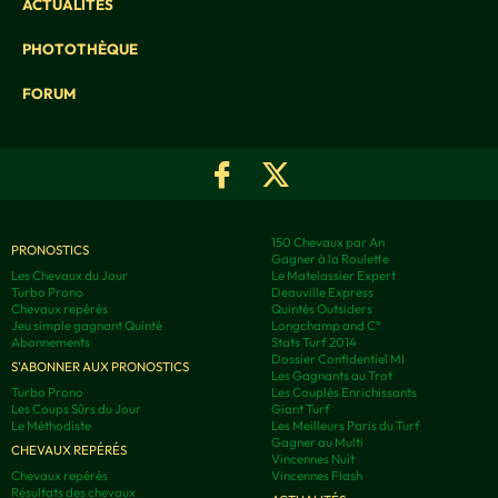
ACTUALITÉS
PHOTOTHÈQUE
FORUM
150 Chevaux par An
PRONOSTICS
Gagner à la Roulette
Les Chevaux du Jour
Le Matelassier Expert
Turbo Prono
Deauville Express
Chevaux repérés
Quintés Outsiders
Jeu simple gagnant Quinté
Longchamp and C°
Abonnements
Stats Turf 2014
Dossier Confidentiel MI
S'ABONNER AUX PRONOSTICS
Les Gagnants au Trot
Turbo Prono
Les Couplés Enrichissants
Les Coups Sûrs du Jour
Giant Turf
Le Méthodiste
Les Meilleurs Paris du Turf
Gagner au Multi
CHEVAUX REPÉRÉS
Vincennes Nuit
Chevaux repérés
Vincennes Flash
Résultats des chevaux