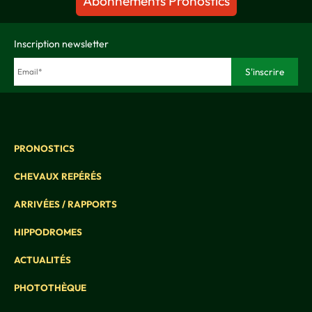
Abonnements Pronostics
Inscription newsletter
PRONOSTICS
CHEVAUX REPÉRÉS
ARRIVÉES / RAPPORTS
HIPPODROMES
ACTUALITÉS
PHOTOTHÈQUE