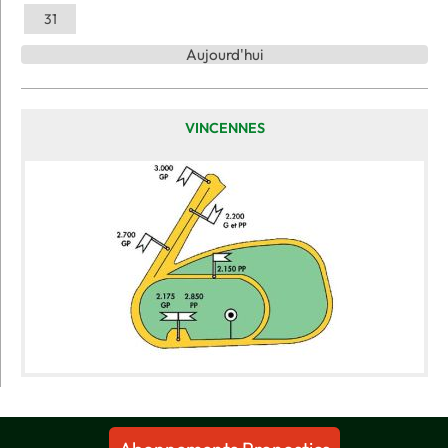
31
Aujourd'hui
VINCENNES