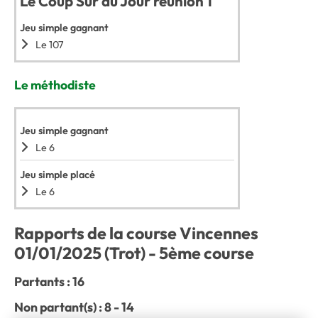
Le Coup Sûr du Jour réunion 1
Jeu simple gagnant
Le 107
Le méthodiste
Jeu simple gagnant
Le 6
Jeu simple placé
Le 6
Rapports de la course Vincennes
01/01/2025 (Trot) - 5ème course
Partants : 16
Non partant(s) : 8 - 14