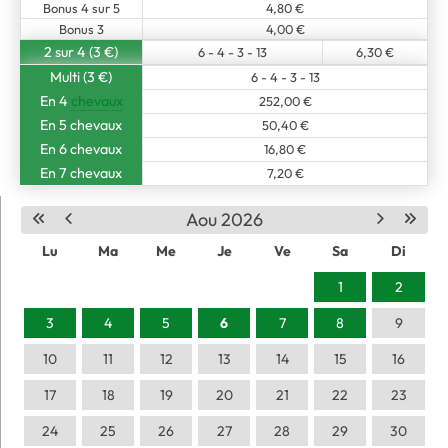
Bonus 4 sur 5
4,80 €
Bonus 3
4,00 €
2 sur 4 (3 €)
6 - 4 - 3 - 13
6,30 €
Multi (3 €)
6 - 4 - 3 - 13
En 4
chevaux
252,00 €
En 5 chevaux
50,40 €
En 6 chevaux
16,80 €
En 7 chevaux
7,20 €
Aou 2026
Lu
Ma
Me
Je
Ve
Sa
Di
1
2
3
4
5
6
7
8
9
10
11
12
13
14
15
16
17
18
19
20
21
22
23
24
25
26
27
28
29
30