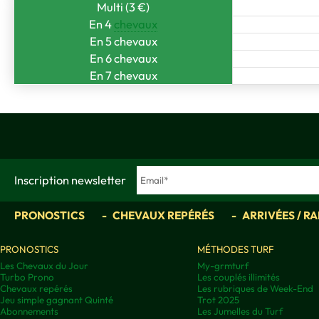
Multi (3 €)
En 4
chevaux
En 5 chevaux
En 6 chevaux
En 7 chevaux
Inscription newsletter
PRONOSTICS
CHEVAUX REPÉRÉS
ARRIVÉES / R
PRONOSTICS
MÉTHODES TURF
Les Chevaux du Jour
My-grmturf
Turbo Prono
Les couplés illimités
Chevaux repérés
Les rubriques de Week-End
Jeu simple gagnant Quinté
Trot 2025
Abonnements
Les Jumelles du Turf