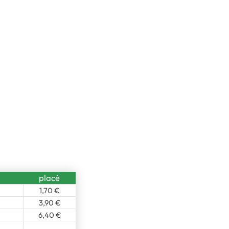
placé
1,70 €
3,90 €
6,40 €