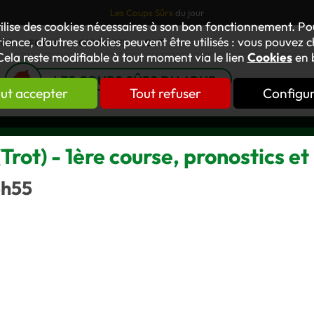
Les Coups Sûrs
du jour
tilise des cookies nécessaires à son bon fonctionnement. P
ience, d’autres cookies peuvent être utilisés : vous pouvez ch
TUS
FORUM
OUVRAGES
GNT
Cela reste modifiable à tout moment via le lien
Cookies
en 
LES COUPS SÛRS DU JOUR
ut accepter
Tout refuser
Configu
rot) - 1ère course, pronostics et
3h55