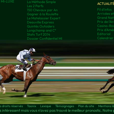
ns MI-LUXE
La Méthode Simple
ACTUALIT
Les 2 Perfs
Fil d'infos
150 Chevaux par An
Arrivées e
Gagner à la Roulette
Grand Nati
Le Matelassier Expert
Prix de l'A
Deauville Express
Casino-Rou
Quintés Outsiders
Prix d'Amé
Longchamp and C°
Editorial
Stats Turf 2014
Calendrier
Dossier Confidentiel MI
droits réservés
Taonix
Lexique
Témoignages
Plan du site
Mentions l
 intéressent mais vous n'avez pas trouvé le meilleur pronostic. Notre 