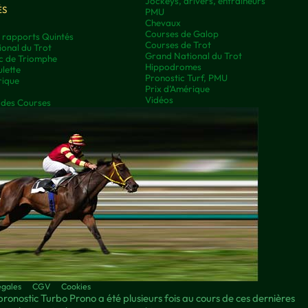
Jockeys, drivers, entraineurs
ÉS
PMU
Chevaux
Courses de Galop
t rapports Quintés
Courses de Trot
onal du Trot
Grand National du Trot
rc de Triomphe
Hippodromes
lette
Pronostic Turf, PMU
rique
Prix d’Amérique
Vidéos
 des Courses
égales
CGV
Cookies
pronostic Turbo Prono a été plusieurs fois au cours de ces dernières