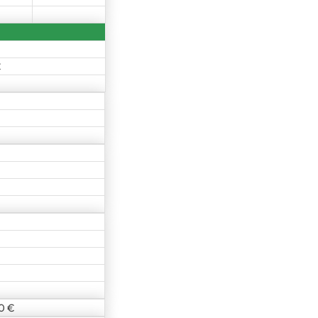
€
0 €