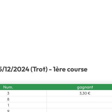
/12/2024 (Trot) - 1ère course
Num.
gagnant
3
3,30 €
8
1
9