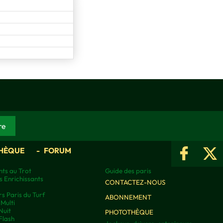
HÈQUE
FORUM
ts au Trot
Guide des paris
s Enrichissants
CONTACTEZ-NOUS
rs Paris du Turf
ABONNEMENT
Multi
Nuit
PHOTOTHÈQUE
Flash