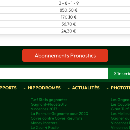
3 - 8 - 1 - 9
850,50 €
170,10 €
56,70 €
24,30 €
Abonnements Pronostics
APPORTS
HIPPODROMES
ACTUALITÉS
PHOTOT
Turf Stats gagnantes
Les Gagnan
Gagnant-Placé 2015
Les Couplé
Vincennes 2017
Giant Turf
La Formule Gagnante pour 2020
Les Meilleu
Covès contre Covès Résultats
Gagner au 
Money Masters
Vincennes 
Le 2 sur 4 Facile
Vincennes 