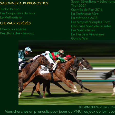
Super Sélections + Sélectio
S'ABONNER AUX PRONOSTICS
Trot 2024
Turbo Prono
Quintés de Plat 2016
Les Coups Sûrs du Jour
La Technique Sûre
Le Méthodiste
La Méthode 2018
Les Simples/Couplés Trot
CHEVAUX REPÉRÉS
Deauville Spéciale Quintés
Chevaux repérés
Les Spécialistes
Résultats des chevaux
Le Tiercé à Vincennes
Gonna Win
© GRM 2009-2026 - Tous 
Vous cherchez un pronostic pour jouer au PMU; les jeux de turf vous