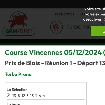
Notre site u
votre expér
PRONOSTICS
ARRIVÉES
AC
désactiver. 
TURBO PRONO
To
Course Vincennes 05/12/2024 (T
Prix de Blois - Réunion 1 - Départ 1
Turbo Prono
La Sélection
13-8-12-3-15-1-6-4
La base