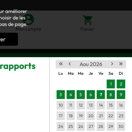
our améliorer
oisir de les
bas de page.
Panier
Mon compte
rer
 rapports
Aou 2026
Lu
Ma
Me
Je
Ve
Sa
Di
1
2
3
4
5
6
7
8
9
10
11
12
13
14
15
16
17
18
19
20
21
22
23
24
25
26
27
28
29
30