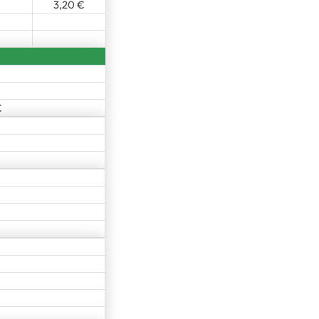
3,20 €
€