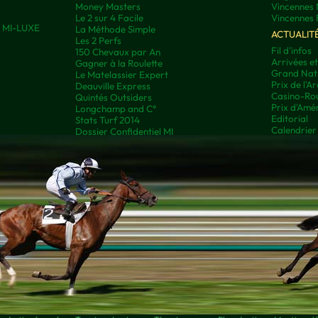
Money Masters
Vincennes 
Le 2 sur 4 Facile
Vincennes 
ns MI-LUXE
La Méthode Simple
ACTUALIT
Les 2 Perfs
Fil d'infos
150 Chevaux par An
Arrivées e
Gagner à la Roulette
Grand Nati
Le Matelassier Expert
Prix de l'A
Deauville Express
Casino-Rou
Quintés Outsiders
Prix d'Amé
Longchamp and C°
Editorial
Stats Turf 2014
Calendrier
Dossier Confidentiel MI