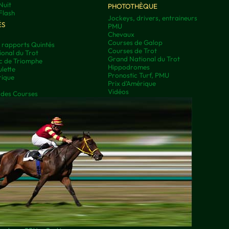
Nuit
PHOTOTHÈQUE
Flash
Jockeys, drivers, entraineurs
ÉS
PMU
Chevaux
Courses de Galop
t rapports Quintés
Courses de Trot
onal du Trot
Grand National du Trot
rc de Triomphe
Hippodromes
lette
Pronostic Turf, PMU
rique
Prix d’Amérique
Vidéos
 des Courses