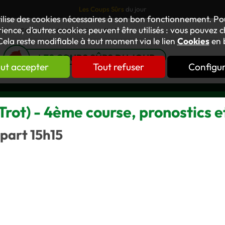
Les Coups Sûrs
du jour
tilise des cookies nécessaires à son bon fonctionnement. P
ience, d’autres cookies peuvent être utilisés : vous pouvez ch
TUS
FORUM
OUVRAGES
GNT
Cela reste modifiable à tout moment via le lien
Cookies
en 
LES COUPS SÛRS DU JOUR
ut accepter
Tout refuser
Configu
rot) - 4ème course, pronostics e
part 15h15