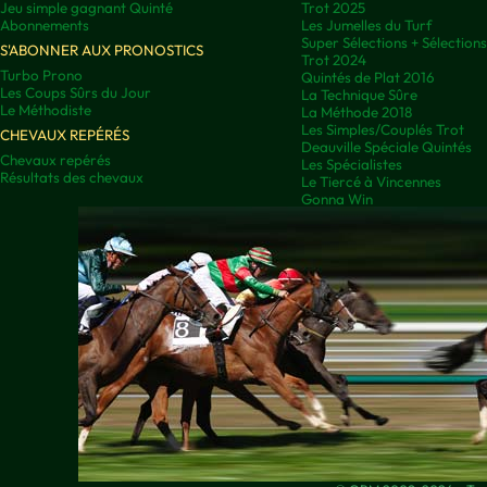
Jeu simple gagnant Quinté
Trot 2025
Abonnements
Les Jumelles du Turf
Super Sélections + Sélectio
S'ABONNER AUX PRONOSTICS
Trot 2024
Turbo Prono
Quintés de Plat 2016
Les Coups Sûrs du Jour
La Technique Sûre
Le Méthodiste
La Méthode 2018
Les Simples/Couplés Trot
CHEVAUX REPÉRÉS
Deauville Spéciale Quintés
Chevaux repérés
Les Spécialistes
Résultats des chevaux
Le Tiercé à Vincennes
Gonna Win