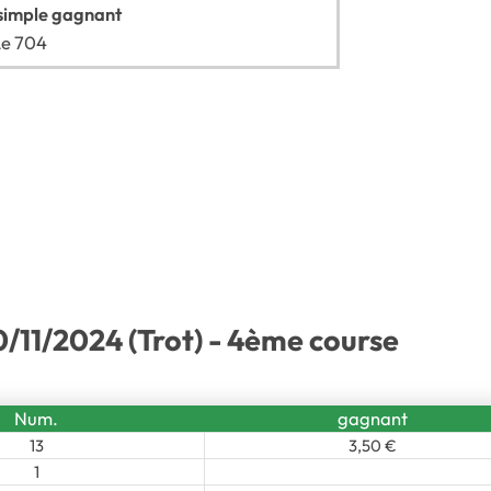
simple gagnant
Le 704
/11/2024 (Trot) - 4ème course
Num.
gagnant
13
3,50 €
1