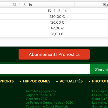
13 - 1 - 5 - 14
15
13 - 1 - 5 - 14
630,00 €
126,00 €
42,00 €
18,00 €
Abonnements Pronostics
APPORTS
HIPPODROMES
ACTUALITÉS
PHOTOT
Turf Stats gagnantes
Les Gagnan
Gagnant-Placé 2015
Les Couplé
Vincennes 2017
Giant Turf
La Formule Gagnante pour 2020
Les Meilleu
Covès contre Covès Résultats
Gagner au 