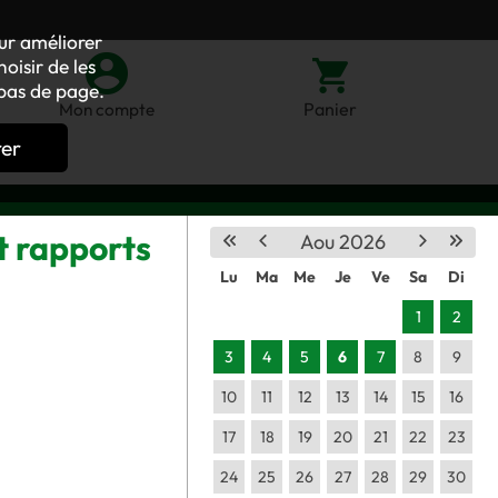
our améliorer
oisir de les
bas de page.
Panier
Mon compte
rer
t rapports
Aou 2026
Lu
Ma
Me
Je
Ve
Sa
Di
1
2
3
4
5
6
7
8
9
10
11
12
13
14
15
16
17
18
19
20
21
22
23
24
25
26
27
28
29
30