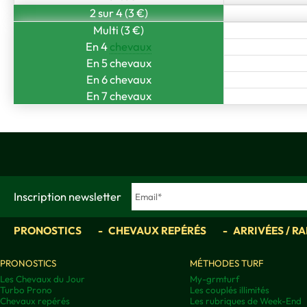
2 sur 4 (3 €)
Multi (3 €)
En 4
chevaux
En 5 chevaux
En 6 chevaux
En 7 chevaux
Inscription newsletter
PRONOSTICS
CHEVAUX REPÉRÉS
ARRIVÉES / R
PRONOSTICS
MÉTHODES TURF
Les Chevaux du Jour
My-grmturf
Turbo Prono
Les couplés illimités
Chevaux repérés
Les rubriques de Week-End