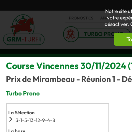
Notre site u
votre expér
PRONOSTICS
ARRIVÉES
AC
désactiver. 
TURBO PRONO
To
Course Vincennes 30/11/2024 (T
Prix de Mirambeau - Réunion 1 - Dé
Turbo Prono
La Sélection
3-1-5-13-12-9-4-8
La base