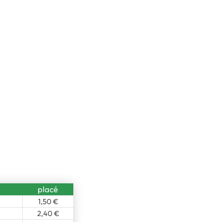
placé
1,50 €
2,40 €