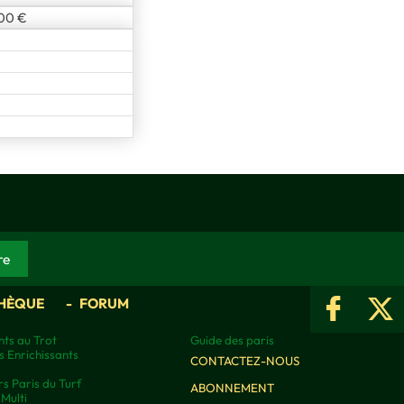
,00 €
HÈQUE
FORUM
ts au Trot
Guide des paris
s Enrichissants
CONTACTEZ-NOUS
rs Paris du Turf
ABONNEMENT
Multi