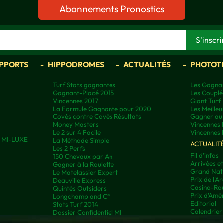
Abonnements Pronostics
APPORTS
HIPPODROMES
ACTUALITÉS
PHOTOT
Turf Stats gagnantes
Les Gagnan
Gagnant-Placé 2015
Les Couplé
Vincennes 2017
Giant Turf
La Formule Gagnante pour 2020
Les Meilleu
Covès contre Covès Résultats
Gagner au 
Money Masters
Vincennes 
Le 2 sur 4 Facile
Vincennes 
ns MI-LUXE
La Méthode Simple
ACTUALIT
Les 2 Perfs
Fil d'infos
150 Chevaux par An
Arrivées e
Gagner à la Roulette
Grand Nati
Le Matelassier Expert
Prix de l'A
Deauville Express
Casino-Rou
Quintés Outsiders
Prix d'Amé
Longchamp and C°
Editorial
Stats Turf 2014
Calendrier
Dossier Confidentiel MI