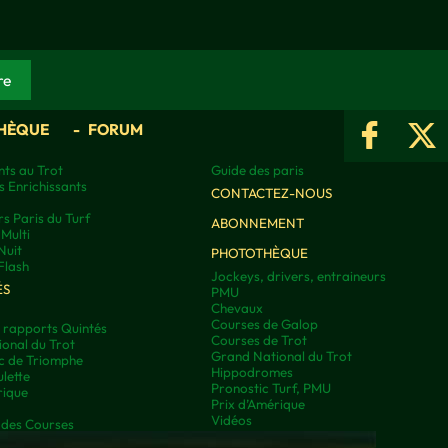
HÈQUE
FORUM
ts au Trot
Guide des paris
s Enrichissants
CONTACTEZ-NOUS
rs Paris du Turf
ABONNEMENT
Multi
Nuit
PHOTOTHÈQUE
Flash
Jockeys, drivers, entraineurs
ÉS
PMU
Chevaux
Courses de Galop
t rapports Quintés
Courses de Trot
onal du Trot
Grand National du Trot
rc de Triomphe
Hippodromes
lette
Pronostic Turf, PMU
rique
Prix d’Amérique
Vidéos
 des Courses