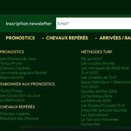
Inscription newsletter
PRONOSTICS
CHEVAUX REPÉRÉS
ARRIVÉES / R
PRONOSTICS
MÉTHODES TURF
Les Chevaux du Jour
My-grmturf
Turbo Prono
Les couplés illimités
Chevaux repérés
Les rubriques de Week-End
Jeu simple gagnant Quinté
Trot 2025
Abonnements
Les Jumelles du Turf
Super Sélections + Sélectio
S'ABONNER AUX PRONOSTICS
Trot 2024
Turbo Prono
Quintés de Plat 2016
Les Coups Sûrs du Jour
La Technique Sûre
Le Méthodiste
La Méthode 2018
Les Simples/Couplés Trot
CHEVAUX REPÉRÉS
Deauville Spéciale Quintés
Chevaux repérés
Les Spécialistes
Résultats des chevaux
Le Tiercé à Vincennes
Gonna Win