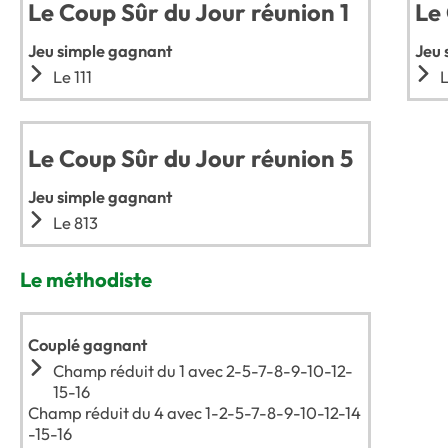
Le Coup Sûr du Jour réunion 1
Le
Jeu simple gagnant
Jeu 
Le 111
Le Coup Sûr du Jour réunion 5
Jeu simple gagnant
Le 813
Le méthodiste
Couplé gagnant
Champ réduit du 1 avec 2-5-7-8-9-10-12-
15-16
Champ réduit du 4 avec 1-2-5-7-8-9-10-12-14
-15-16