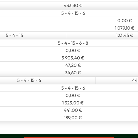
433,30 €
5 - 4 - 15 - 6
0,00 €
1 079,10 €
5 - 4 - 15
123,45 €
5 - 4 - 15 - 6 - 8
0,00 €
5 905,40 €
47,20 €
34,60 €
5 - 4 - 15 - 6
44
5 - 4 - 15 - 6
0,00 €
1 323,00 €
441,00 €
189,00 €