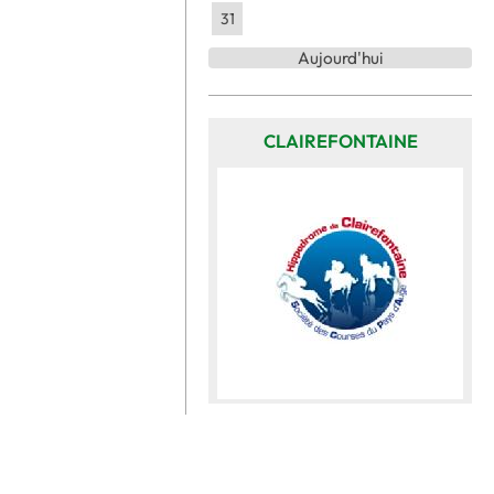
31
Aujourd'hui
CLAIREFONTAINE