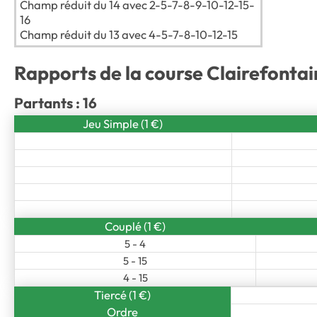
Champ réduit du 14 avec 2-5-7-8-9-10-12-15-
16
Champ réduit du 13 avec 4-5-7-8-10-12-15
Rapports de la course Clairefontai
Partants : 16
Jeu Simple (1 €)
Couplé (1 €)
5 - 4
5 - 15
4 - 15
Tiercé (1 €)
Ordre