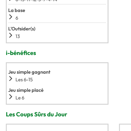
La base
6
L'Outsider(s)
13
i-bénéfices
Jeu simple gagnant
Les 6-15
Jeu simple placé
Le 6
Les Coups Sûrs du Jour