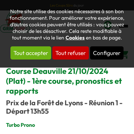
Les Coups Sûrs
du jour
Notre site utilise des cookies nécessaires à son bon
fonctionnement. Pour améliorer votre expérience,
d’autres cookies peuvent être utilisés : vous pouvez
choisir de les désactiver. Cela reste modifiable à
Mon
tout moment via le lien
Cookies
en bas de page.
compte
Tout accepter
Tout refuser
Configurer
Panier
Course Deauville 21/10/2024
(Plat) - 1ère course, pronostics et
rapports
Prix de la Forêt de Lyons - Réunion 1 -
Départ 13h55
Turbo Prono