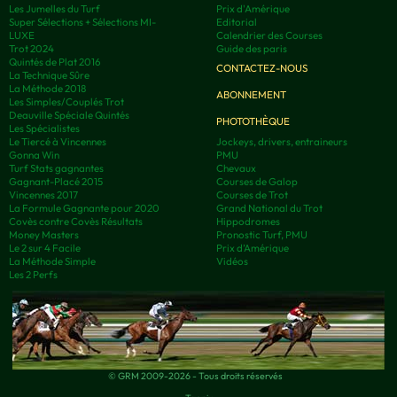
Les Jumelles du Turf
Prix d'Amérique
Super Sélections + Sélections MI-
Editorial
LUXE
Calendrier des Courses
Trot 2024
Guide des paris
Quintés de Plat 2016
CONTACTEZ-NOUS
La Technique Sûre
La Méthode 2018
ABONNEMENT
Les Simples/Couplés Trot
Deauville Spéciale Quintés
PHOTOTHÈQUE
Les Spécialistes
Le Tiercé à Vincennes
Jockeys, drivers, entraineurs
Gonna Win
PMU
Turf Stats gagnantes
Chevaux
Gagnant-Placé 2015
Courses de Galop
Vincennes 2017
Courses de Trot
La Formule Gagnante pour 2020
Grand National du Trot
Covès contre Covès Résultats
Hippodromes
Money Masters
Pronostic Turf, PMU
Le 2 sur 4 Facile
Prix d’Amérique
La Méthode Simple
Vidéos
Les 2 Perfs
© GRM 2009-2026 - Tous droits réservés