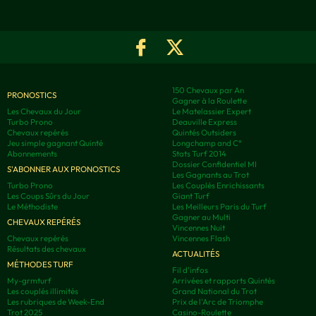
150 Chevaux par An
PRONOSTICS
Gagner à la Roulette
Les Chevaux du Jour
Le Matelassier Expert
Turbo Prono
Deauville Express
Chevaux repérés
Quintés Outsiders
Jeu simple gagnant Quinté
Longchamp and C°
Abonnements
Stats Turf 2014
Dossier Confidentiel MI
S'ABONNER AUX PRONOSTICS
Les Gagnants au Trot
Turbo Prono
Les Couplés Enrichissants
Les Coups Sûrs du Jour
Giant Turf
Le Méthodiste
Les Meilleurs Paris du Turf
Gagner au Multi
CHEVAUX REPÉRÉS
Vincennes Nuit
Chevaux repérés
Vincennes Flash
Résultats des chevaux
ACTUALITÉS
MÉTHODES TURF
Fil d'infos
My-grmturf
Arrivées et rapports Quintés
Les couplés illimités
Grand National du Trot
Les rubriques de Week-End
Prix de l'Arc de Triomphe
Trot 2025
Casino-Roulette