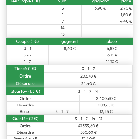
Jeu Simple (1 €)
Num.
gagnant
placé
3
6,90 €
2,70 €
1
1,80 €
7
4,40 €
14
13
Couplé (1 €)
gagnant
placé
3 - 1
11,60 €
6,10 €
3 - 7
16,10 €
1 - 7
14,10 €
Tiercé (1 €)
3 - 1 - 7
Ordre
203,70 €
Désordre
34,40 €
Quarté+ (1,3 €)
3 - 1 - 7 - 14
Ordre
2 400,60 €
Désordre
208,65 €
Bonus
3 - 1 - 7
12,45 €
Quinté+ (2 €)
3 - 1 - 7 - 14 - 13
Ordre
41 353,60 €
Désordre
550,60 €
Bonus 4 sur 5
10,40 €