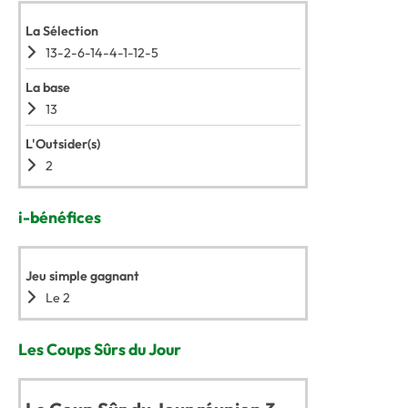
La Sélection
13-2-6-14-4-1-12-5
La base
13
L'Outsider(s)
2
i-bénéfices
Jeu simple gagnant
Le 2
Les Coups Sûrs du Jour