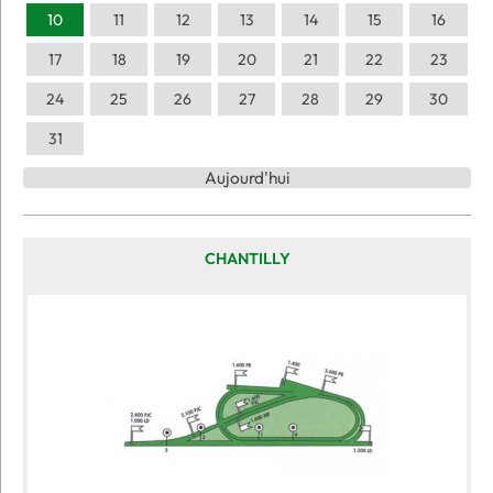
10
11
12
13
14
15
16
17
18
19
20
21
22
23
24
25
26
27
28
29
30
31
Aujourd'hui
CHANTILLY