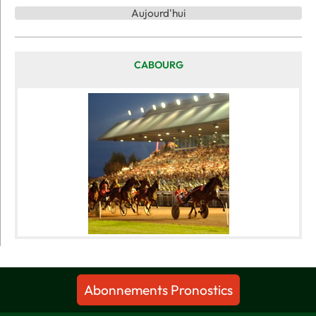
Aujourd'hui
CABOURG
Abonnements Pronostics