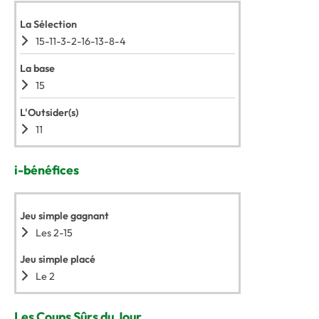
La Sélection
15-11-3-2-16-13-8-4
La base
15
L'Outsider(s)
11
i-bénéfices
Jeu simple gagnant
Les 2-15
Jeu simple placé
Le 2
Les Coups Sûrs du Jour