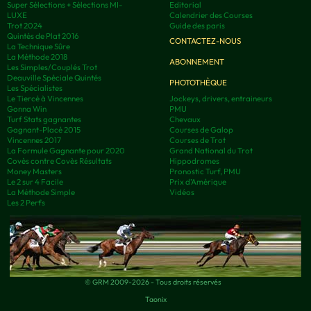
Super Sélections + Sélections MI-
Editorial
LUXE
Calendrier des Courses
Trot 2024
Guide des paris
Quintés de Plat 2016
CONTACTEZ-NOUS
La Technique Sûre
La Méthode 2018
ABONNEMENT
Les Simples/Couplés Trot
Deauville Spéciale Quintés
PHOTOTHÈQUE
Les Spécialistes
Le Tiercé à Vincennes
Jockeys, drivers, entraineurs
Gonna Win
PMU
Turf Stats gagnantes
Chevaux
Gagnant-Placé 2015
Courses de Galop
Vincennes 2017
Courses de Trot
La Formule Gagnante pour 2020
Grand National du Trot
Covès contre Covès Résultats
Hippodromes
Money Masters
Pronostic Turf, PMU
Le 2 sur 4 Facile
Prix d’Amérique
La Méthode Simple
Vidéos
Les 2 Perfs
© GRM 2009-2026 - Tous droits réservés
Taonix