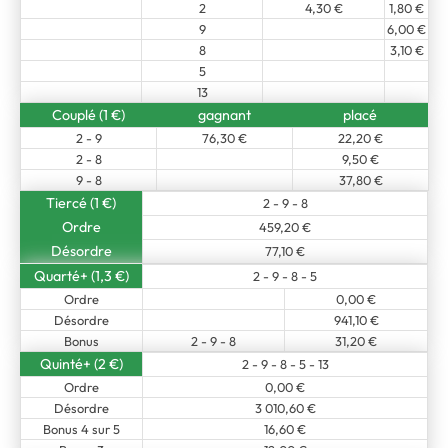
2
4,30 €
1,80 €
9
6,00 €
8
3,10 €
5
13
Couplé (1 €)
gagnant
placé
2 - 9
76,30 €
22,20 €
2 - 8
9,50 €
9 - 8
37,80 €
Tiercé (1 €)
2 - 9 - 8
Ordre
459,20 €
Désordre
77,10 €
Quarté+ (1,3 €)
2 - 9 - 8 - 5
Ordre
0,00 €
Désordre
941,10 €
Bonus
2 - 9 - 8
31,20 €
Quinté+ (2 €)
2 - 9 - 8 - 5 - 13
Ordre
0,00 €
Désordre
3 010,60 €
Bonus 4 sur 5
16,60 €