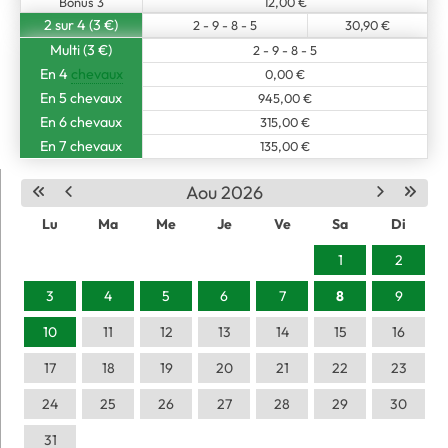
Bonus 3
12,00 €
2 sur 4 (3 €)
2 - 9 - 8 - 5
30,90 €
Multi (3 €)
2 - 9 - 8 - 5
En 4
chevaux
0,00 €
En 5 chevaux
945,00 €
En 6 chevaux
315,00 €
En 7 chevaux
135,00 €
Aou 2026
Lu
Ma
Me
Je
Ve
Sa
Di
1
2
3
4
5
6
7
8
9
10
11
12
13
14
15
16
17
18
19
20
21
22
23
24
25
26
27
28
29
30
31