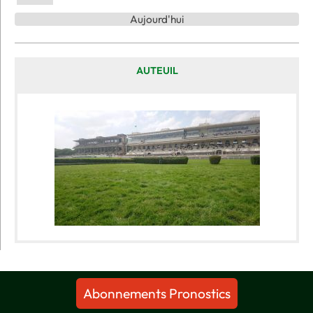
Aujourd'hui
AUTEUIL
Abonnements Pronostics