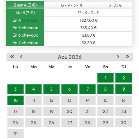
2 sur 4 (3 €)
13 - 9 - 3 - 11
31,80 €
Multi (3 €)
13 - 9 - 3 - 11
En 4
chevaux
1 827,00 €
En 5 chevaux
365,40 €
En 6 chevaux
121,80 €
En 7 chevaux
52,20 €
Aou 2026
Lu
Ma
Me
Je
Ve
Sa
Di
1
2
3
4
5
6
7
8
9
10
11
12
13
14
15
16
17
18
19
20
21
22
23
24
25
26
27
28
29
30
31