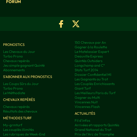
FORUM
150 Chevaux par An
PRONOSTICS
Gagner à la Roulette
Les Chevaux du Jour
Le Matelassier Expert
Turbo Prono
Deauville Express
Chevaux repérés
Quintés Outsiders
Jeu simple gagnant Quinté
Longchamp and C°
Abonnements
Stats Turf 2014
Dossier Confidentiel MI
S'ABONNER AUX PRONOSTICS
Les Gagnants au Trot
Les Coups Sûrs du Jour
Les Couplés Enrichissants
Turbo Prono
Giant Turf
Le Méthodiste
Les Meilleurs Paris du Turf
Gagner au Multi
CHEVAUX REPÉRÉS
Vincennes Nuit
Chevaux repérés
Vincennes Flash
Résultats des chevaux
ACTUALITÉS
MÉTHODES TURF
Fil d'infos
My-grmturf
Arrivées et rapports Quintés
Les couplés illimités
Grand National du Trot
Les rubriques de Week-End
Prix de l'Arc de Triomphe