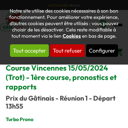
Les Coups Sûrs
du jour
Notre site utilise des cookies nécessaires à son bon
fonctionnement. Pour améliorer votre expérience,
d’autres cookies peuvent être utilisés : vous pouvez
choisir de les désactiver. Cela reste modifiable à
Mon
tout moment via le lien
Cookies
en bas de page.
compte
Tout accepter
Tout refuser
Configurer
Panier
Course Vincennes 15/05/2024
(Trot) - 1ère course, pronostics et
rapports
Prix du Gâtinais - Réunion 1 - Départ
13h55
Turbo Prono