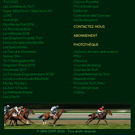
Trot 2025
Casino-Roulette
Les Jumelles du Turf
Prix d'Amérique
Super Sélections + Sélections MI-
Editorial
LUXE
Calendrier des Courses
Trot 2024
Guide des paris
Quintés de Plat 2016
CONTACTEZ-NOUS
La Technique Sûre
La Méthode 2018
ABONNEMENT
Les Simples/Couplés Trot
Deauville Spéciale Quintés
PHOTOTHÈQUE
Les Spécialistes
Le Tiercé à Vincennes
Jockeys, drivers, entraineurs
Gonna Win
PMU
Turf Stats gagnantes
Chevaux
Gagnant-Placé 2015
Courses de Galop
Vincennes 2017
Courses de Trot
La Formule Gagnante pour 2020
Grand National du Trot
Covès contre Covès Résultats
Hippodromes
Money Masters
Pronostic Turf, PMU
Le 2 sur 4 Facile
Prix d’Amérique
La Méthode Simple
Vidéos
Les 2 Perfs
© GRM 2009-2026 - Tous droits réservés