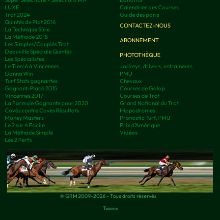
LUXE
Calendrier des Courses
Trot 2024
Guide des paris
Quintés de Plat 2016
CONTACTEZ-NOUS
La Technique Sûre
La Méthode 2018
ABONNEMENT
Les Simples/Couplés Trot
Deauville Spéciale Quintés
PHOTOTHÈQUE
Les Spécialistes
Le Tiercé à Vincennes
Jockeys, drivers, entraineurs
Gonna Win
PMU
Turf Stats gagnantes
Chevaux
Gagnant-Placé 2015
Courses de Galop
Vincennes 2017
Courses de Trot
La Formule Gagnante pour 2020
Grand National du Trot
Covès contre Covès Résultats
Hippodromes
Money Masters
Pronostic Turf, PMU
Le 2 sur 4 Facile
Prix d’Amérique
La Méthode Simple
Vidéos
Les 2 Perfs
© GRM 2009-2026 - Tous droits réservés
Taonix