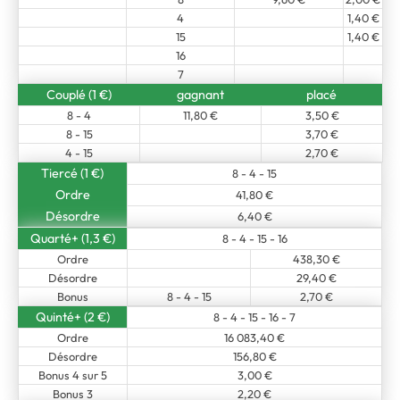
4
1,40 €
15
1,40 €
16
7
Couplé (1 €)
gagnant
placé
8 - 4
11,80 €
3,50 €
8 - 15
3,70 €
4 - 15
2,70 €
Tiercé (1 €)
8 - 4 - 15
Ordre
41,80 €
Désordre
6,40 €
Quarté+ (1,3 €)
8 - 4 - 15 - 16
Ordre
438,30 €
Désordre
29,40 €
Bonus
8 - 4 - 15
2,70 €
Quinté+ (2 €)
8 - 4 - 15 - 16 - 7
Ordre
16 083,40 €
Désordre
156,80 €
Bonus 4 sur 5
3,00 €
Bonus 3
2,20 €