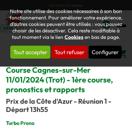
Les Coups Sûrs
du jour
Notre site utilise des cookies nécessaires à son bon
fonctionnement. Pour améliorer votre expérience,
d’autres cookies peuvent être utilisés : vous pouvez
choisir de les désactiver. Cela reste modifiable à
Mon
tout moment via le lien
Cookies
en bas de page.
compte
Tout accepter
Tout refuser
Configurer
Panier
Course Cagnes-sur-Mer
11/01/2024 (Trot) - 1ère course,
pronostics et rapports
Prix de la Côte d'Azur - Réunion 1 -
Départ 13h55
Turbo Prono