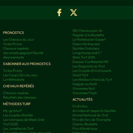
150 Chevaux par An
PRONOSTICS
Gagner à la Roulette
Les Chevaux du Jour
Le Matelassier Expert
Turbo Prono
Deauville Express
Chevaux repérés
Quintés Outsiders
Jeu simple gagnant Quinté
Longchamp and C°
Abonnements
Stats Turf 2014
Dossier Confidentiel MI
S'ABONNER AUX PRONOSTICS
Les Gagnants au Trot
Turbo Prono
Les Couplés Enrichissants
Les Coups Sûrs du Jour
Giant Turf
Le Méthodiste
Les Meilleurs Paris du Turf
Gagner au Multi
CHEVAUX REPÉRÉS
Vincennes Nuit
Chevaux repérés
Vincennes Flash
Résultats des chevaux
ACTUALITÉS
MÉTHODES TURF
Fil d'infos
My-grmturf
Arrivées et rapports Quintés
Les couplés illimités
Grand National du Trot
Les rubriques de Week-End
Prix de l'Arc de Triomphe
Trot 2025
Casino-Roulette
Les Jumelles du Turf
Prix d'Amérique
Super Sélections + Sélections MI-
Editorial