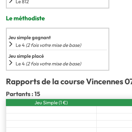
Le 812
Le méthodiste
Jeu simple gagnant
Le 4
(2 fois votre mise de base)
Jeu simple placé
Le 4
(2 fois votre mise de base)
Rapports de la course Vincennes 0
Partants : 15
Jeu Simple (1 €)