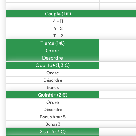
Couplé (1 €)
4 - 11
4 - 2
11 - 2
Tiercé (1 €)
Ordre
Désordre
Quarté+ (1,3 €)
Ordre
Désordre
Bonus
Quinté+ (2 €)
Ordre
Désordre
Bonus 4 sur 5
Bonus 3
2 sur 4 (3 €)