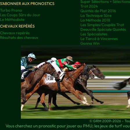
Super Sélections + Sélectio
S'ABONNER AUX PRONOSTICS
Trot 2024
Turbo Prono
Quintés de Plat 2016
Les Coups Sûrs du Jour
La Technique Sûre
Le Méthodiste
La Méthode 2018
Les Simples/Couplés Trot
CHEVAUX REPÉRÉS
Deauville Spéciale Quintés
Chevaux repérés
Les Spécialistes
Résultats des chevaux
Le Tiercé à Vincennes
Gonna Win
© GRM 2009-2026 - Tous 
Vous cherchez un pronostic pour jouer au PMU; les jeux de turf vous