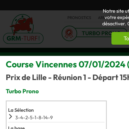
Notre site u
votre expér
PRONOSTICS
ARRIVÉES
AC
désactiver. 
TURBO PRONO
To
Course Vincennes 07/01/2024 (T
Prix de Lille - Réunion 1 - Départ 15
Turbo Prono
La Sélection
3-4-2-5-1-8-14-9
La base