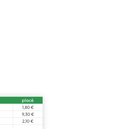
placé
1,80 €
9,30 €
2,10 €