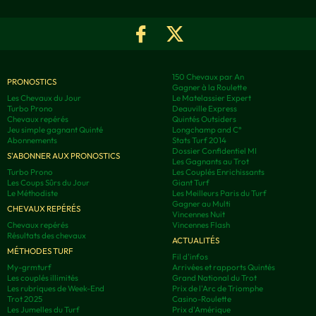
150 Chevaux par An
PRONOSTICS
Gagner à la Roulette
Les Chevaux du Jour
Le Matelassier Expert
Turbo Prono
Deauville Express
Chevaux repérés
Quintés Outsiders
Jeu simple gagnant Quinté
Longchamp and C°
Abonnements
Stats Turf 2014
Dossier Confidentiel MI
S'ABONNER AUX PRONOSTICS
Les Gagnants au Trot
Turbo Prono
Les Couplés Enrichissants
Les Coups Sûrs du Jour
Giant Turf
Le Méthodiste
Les Meilleurs Paris du Turf
Gagner au Multi
CHEVAUX REPÉRÉS
Vincennes Nuit
Chevaux repérés
Vincennes Flash
Résultats des chevaux
ACTUALITÉS
MÉTHODES TURF
Fil d'infos
My-grmturf
Arrivées et rapports Quintés
Les couplés illimités
Grand National du Trot
Les rubriques de Week-End
Prix de l'Arc de Triomphe
Trot 2025
Casino-Roulette
Les Jumelles du Turf
Prix d'Amérique