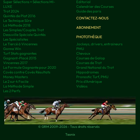
Super Sélections + Sélections MI-
Editorial
LUXE
Calendrier des Courses
Trot 2024
Guide des paris
Quintés de Plat 2016
CONTACTEZ-NOUS
La Technique Sûre
La Méthode 2018
ABONNEMENT
Les Simples/Couplés Trot
Deauville Spéciale Quintés
PHOTOTHÈQUE
Les Spécialistes
Le Tiercé à Vincennes
Jockeys, drivers, entraineurs
Gonna Win
PMU
Turf Stats gagnantes
Chevaux
Gagnant-Placé 2015
Courses de Galop
Vincennes 2017
Courses de Trot
La Formule Gagnante pour 2020
Grand National du Trot
Covès contre Covès Résultats
Hippodromes
Money Masters
Pronostic Turf, PMU
Le 2 sur 4 Facile
Prix d’Amérique
La Méthode Simple
Vidéos
Les 2 Perfs
© GRM 2009-2026 - Tous droits réservés
Taonix