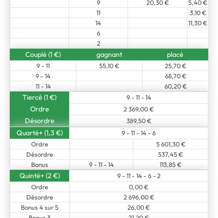
9
20,30 €
5,40 €
11
3,10 €
14
11,30 €
6
2
Couplé (1 €)
gagnant
placé
9 - 11
55,10 €
25,70 €
9 - 14
68,70 €
11 - 14
60,20 €
Tiercé (1 €)
9 - 11 - 14
Ordre
2 369,00 €
Désordre
389,50 €
Quarté+ (1,3 €)
9 - 11 - 14 - 6
Ordre
5 601,30 €
Désordre
537,45 €
Bonus
9 - 11 - 14
113,85 €
Quinté+ (2 €)
9 - 11 - 14 - 6 - 2
Ordre
0,00 €
Désordre
2 696,00 €
Bonus 4 sur 5
26,00 €
Bonus 3
21,20 €