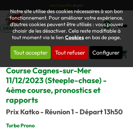
Les Coups Sûrs
du jour
Notre site utilise des cookies nécessaires à son bon
fonctionnement. Pour améliorer votre expérience,
d’autres cookies peuvent être utilisés : vous pouvez
choisir de les désactiver. Cela reste modifiable à
Mon
tout moment via le lien
Cookies
en bas de page.
compte
Tout accepter
Tout refuser
Configurer
Panier
Course Cagnes-sur-Mer
11/12/2023 (Steeple-chase) -
4ème course, pronostics et
rapports
Prix Katko - Réunion 1 - Départ 13h50
Turbo Prono