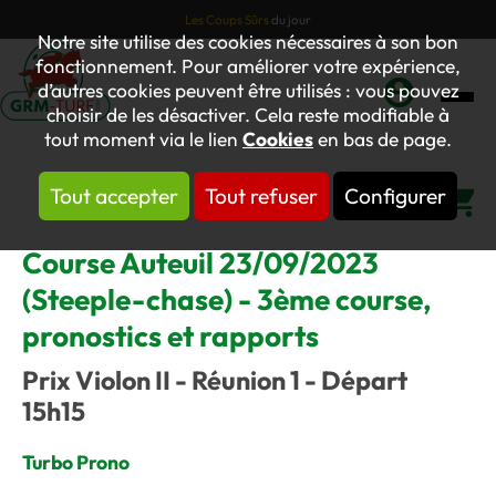
Les Coups Sûrs
du jour
Notre site utilise des cookies nécessaires à son bon
fonctionnement. Pour améliorer votre expérience,
d’autres cookies peuvent être utilisés : vous pouvez
choisir de les désactiver. Cela reste modifiable à
Mon
tout moment via le lien
Cookies
en bas de page.
compte
Tout accepter
Tout refuser
Configurer
Panier
Course Auteuil 23/09/2023
(Steeple-chase) - 3ème course,
pronostics et rapports
Prix Violon II - Réunion 1 - Départ
15h15
Turbo Prono