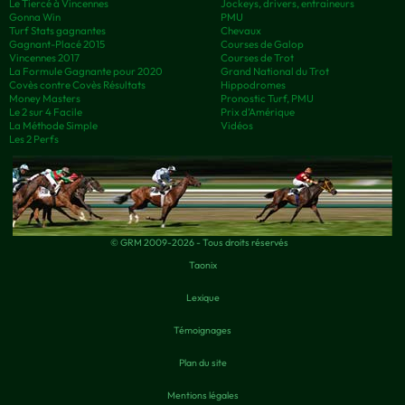
Le Tiercé à Vincennes
Jockeys, drivers, entraineurs
Gonna Win
PMU
Turf Stats gagnantes
Chevaux
Gagnant-Placé 2015
Courses de Galop
Vincennes 2017
Courses de Trot
La Formule Gagnante pour 2020
Grand National du Trot
Covès contre Covès Résultats
Hippodromes
Money Masters
Pronostic Turf, PMU
Le 2 sur 4 Facile
Prix d’Amérique
La Méthode Simple
Vidéos
Les 2 Perfs
© GRM 2009-2026 - Tous droits réservés
Taonix
Lexique
Témoignages
Plan du site
Mentions légales