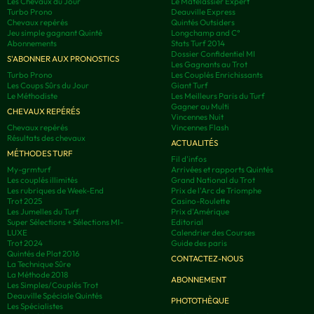
Les Chevaux du Jour
Le Matelassier Expert
Turbo Prono
Deauville Express
Chevaux repérés
Quintés Outsiders
Jeu simple gagnant Quinté
Longchamp and C°
Abonnements
Stats Turf 2014
Dossier Confidentiel MI
S'ABONNER AUX PRONOSTICS
Les Gagnants au Trot
Turbo Prono
Les Couplés Enrichissants
Les Coups Sûrs du Jour
Giant Turf
Le Méthodiste
Les Meilleurs Paris du Turf
Gagner au Multi
CHEVAUX REPÉRÉS
Vincennes Nuit
Chevaux repérés
Vincennes Flash
Résultats des chevaux
ACTUALITÉS
MÉTHODES TURF
Fil d'infos
My-grmturf
Arrivées et rapports Quintés
Les couplés illimités
Grand National du Trot
Les rubriques de Week-End
Prix de l'Arc de Triomphe
Trot 2025
Casino-Roulette
Les Jumelles du Turf
Prix d'Amérique
Super Sélections + Sélections MI-
Editorial
LUXE
Calendrier des Courses
Trot 2024
Guide des paris
Quintés de Plat 2016
CONTACTEZ-NOUS
La Technique Sûre
La Méthode 2018
ABONNEMENT
Les Simples/Couplés Trot
Deauville Spéciale Quintés
PHOTOTHÈQUE
Les Spécialistes