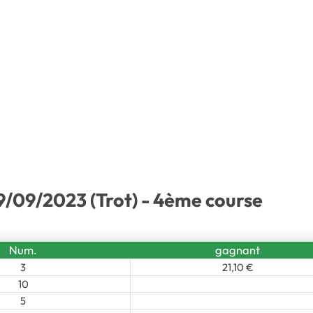
9/09/2023 (Trot) - 4ème course
Num.
gagnant
3
21,10 €
10
5