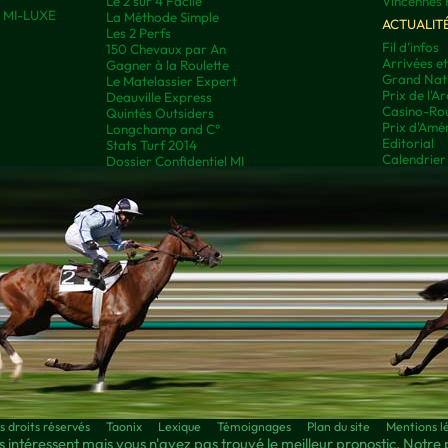
Le 2 sur 4 Facile
Vincennes 
ns MI-LUXE
La Méthode Simple
ACTUALIT
Les 2 Perfs
Fil d'infos
150 Chevaux par An
Arrivées e
Gagner à la Roulette
Grand Nati
Le Matelassier Expert
Prix de l'A
Deauville Express
Casino-Rou
Quintés Outsiders
Prix d'Amé
Longchamp and C°
Editorial
Stats Turf 2014
Calendrier
Dossier Confidentiel MI
droits réservés
Taonix
Lexique
Témoignages
Plan du site
Mentions l
 intéressent mais vous n'avez pas trouvé le meilleur pronostic. Notre 