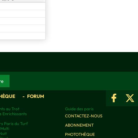
HÈQUE
FORUM
ts au Trot
Guide des paris
s Enrichissants
CONTACTEZ-NOUS
rs Paris du Turf
ABONNEMENT
Multi
Nuit
PHOTOTHÈQUE