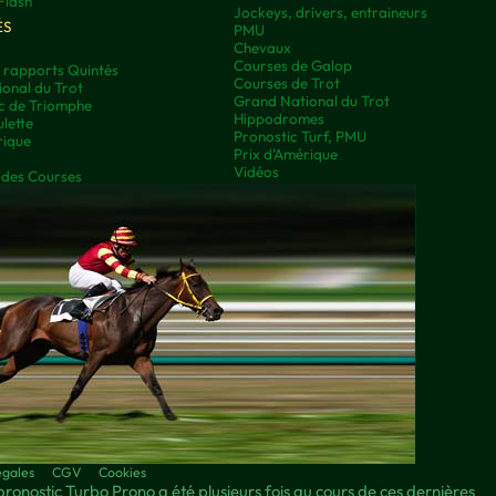
Flash
Jockeys, drivers, entraineurs
ÉS
PMU
Chevaux
Courses de Galop
t rapports Quintés
Courses de Trot
onal du Trot
Grand National du Trot
rc de Triomphe
Hippodromes
lette
Pronostic Turf, PMU
rique
Prix d’Amérique
Vidéos
 des Courses
égales
CGV
Cookies
pronostic Turbo Prono a été plusieurs fois au cours de ces dernières