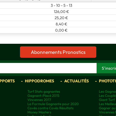
3 - 10 - 5 - 13
126,00 €
25,20 €
8,40 €
0,00 €
Abonnements Pronostics
APPORTS
HIPPODROMES
ACTUALITÉS
PHOTOT
Turf Stats gagnantes
Les Gagnan
Gagnant-Placé 2015
Les Couplé
Vincennes 2017
Giant Turf
La Formule Gagnante pour 2020
Les Meilleu
Covès contre Covès Résultats
Gagner au 
Money Masters
Vincennes 