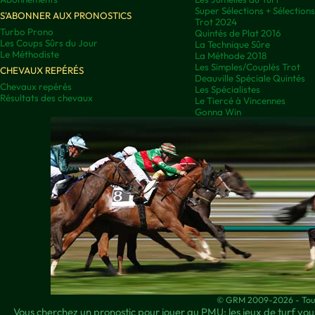
Super Sélections + Sélectio
S'ABONNER AUX PRONOSTICS
Trot 2024
Turbo Prono
Quintés de Plat 2016
Les Coups Sûrs du Jour
La Technique Sûre
Le Méthodiste
La Méthode 2018
Les Simples/Couplés Trot
CHEVAUX REPÉRÉS
Deauville Spéciale Quintés
Chevaux repérés
Les Spécialistes
Résultats des chevaux
Le Tiercé à Vincennes
Gonna Win
© GRM 2009-2026 - Tous 
Vous cherchez un pronostic pour jouer au PMU; les jeux de turf vous