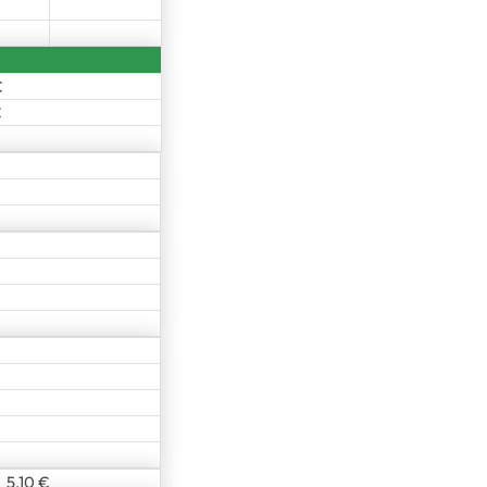
€
€
5,10 €