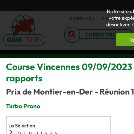
Notre site u
votre expér
PRONOSTICS
ARRIVÉES
AC
désactiver. 
TURBO PRONO
To
Course Vincennes 09/09/2023 (T
rapports
Prix de Montier-en-Der - Réunion 1
Turbo Prono
La Sélection
10-11-9-13-1-5-3-6