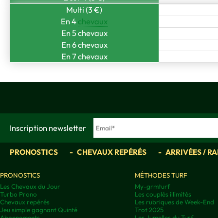
Multi (3 €)
En 4
chevaux
En 5 chevaux
En 6 chevaux
En 7 chevaux
Inscription newsletter
PRONOSTICS
CHEVAUX REPÉRÉS
ARRIVÉES / R
PRONOSTICS
MÉTHODES TURF
Les Chevaux du Jour
My-grmturf
Turbo Prono
Les couplés illimités
Chevaux repérés
Les rubriques de Week-End
Jeu simple gagnant Quinté
Trot 2025
Abonnements
Les Jumelles du Turf