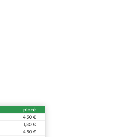
placé
4,30 €
1,80 €
4,50 €