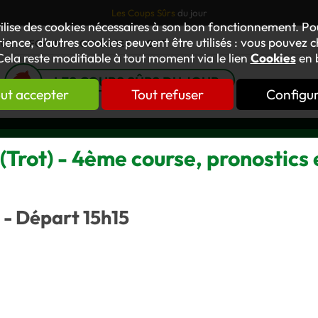
Les Coups Sûrs
du jour
tilise des cookies nécessaires à son bon fonctionnement. P
ience, d’autres cookies peuvent être utilisés : vous pouvez ch
TUS
FORUM
OUVRAGES
GNT
Cela reste modifiable à tout moment via le lien
Cookies
en 
LES COUPS SÛRS DU JOUR
ut accepter
Tout refuser
Configu
rot) - 4ème course, pronostics 
 - Départ 15h15