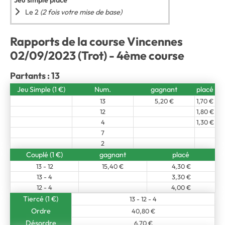
Jeu simple placé
Le 2
(2 fois votre mise de base)
Rapports de la course Vincennes
02/09/2023 (Trot) - 4ème course
Partants : 13
Jeu Simple (1 €)
Num.
gagnant
placé
13
5,20 €
1,70 €
12
1,80 €
4
1,30 €
7
2
Couplé (1 €)
gagnant
placé
13 - 12
15,40 €
4,30 €
13 - 4
3,30 €
12 - 4
4,00 €
Tiercé (1 €)
13 - 12 - 4
Ordre
40,80 €
Désordre
6,70 €