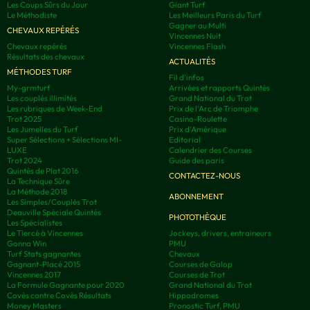
Les Coups Sûrs du Jour
Giant Turf
Le Méthodiste
Les Meilleurs Paris du Turf
Gagner au Multi
CHEVAUX REPÉRÉS
Vincennes Nuit
Chevaux repérés
Vincennes Flash
Résultats des chevaux
ACTUALITÉS
MÉTHODES TURF
Fil d'infos
My-grmturf
Arrivées et rapports Quintés
Les couplés illimités
Grand National du Trot
Les rubriques de Week-End
Prix de l'Arc de Triomphe
Trot 2025
Casino-Roulette
Les Jumelles du Turf
Prix d'Amérique
Super Sélections + Sélections MI-
Editorial
LUXE
Calendrier des Courses
Trot 2024
Guide des paris
Quintés de Plat 2016
CONTACTEZ-NOUS
La Technique Sûre
La Méthode 2018
ABONNEMENT
Les Simples/Couplés Trot
Deauville Spéciale Quintés
PHOTOTHÈQUE
Les Spécialistes
Le Tiercé à Vincennes
Jockeys, drivers, entraineurs
Gonna Win
PMU
Turf Stats gagnantes
Chevaux
Gagnant-Placé 2015
Courses de Galop
Vincennes 2017
Courses de Trot
La Formule Gagnante pour 2020
Grand National du Trot
Covès contre Covès Résultats
Hippodromes
Money Masters
Pronostic Turf, PMU