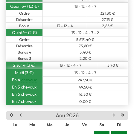
Quarté+ (1,3 €)
13 - 12 - 4 - 7
Ordre
321,30 €
Désordre
27,15 €
Bonus
13 - 12 - 4
2,85 €
Quinté+ (2 €)
13 - 12 - 4 - 7 - 2
Ordre
5 613,40 €
Désordre
73,60 €
Bonus 4
5,40 €
Bonus 3
2,20 €
2 sur 4 (3 €)
13 - 12 - 4 - 7
5,70 €
Multi (3 €)
13 - 12 - 4 - 7
En 4
chevaux
247,50 €
En 5 chevaux
49,50 €
En 6 chevaux
16,50 €
En 7 chevaux
0,00 €
Aou 2026
Lu
Ma
Me
Je
Ve
Sa
Di