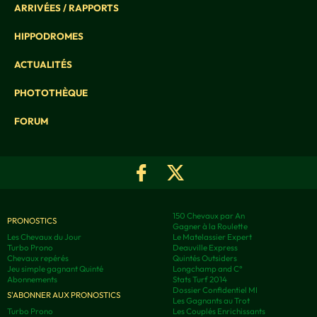
ARRIVÉES / RAPPORTS
HIPPODROMES
ACTUALITÉS
PHOTOTHÈQUE
FORUM
150 Chevaux par An
PRONOSTICS
Gagner à la Roulette
Les Chevaux du Jour
Le Matelassier Expert
Turbo Prono
Deauville Express
Chevaux repérés
Quintés Outsiders
Jeu simple gagnant Quinté
Longchamp and C°
Abonnements
Stats Turf 2014
Dossier Confidentiel MI
S'ABONNER AUX PRONOSTICS
Les Gagnants au Trot
Turbo Prono
Les Couplés Enrichissants