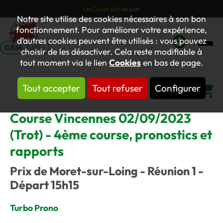
Les Coups Sûrs
du jour
Notre site utilise des cookies nécessaires à son bon
fonctionnement. Pour améliorer votre expérience,
d’autres cookies peuvent être utilisés : vous pouvez
choisir de les désactiver. Cela reste modifiable à
Mon
tout moment via le lien
Cookies
en bas de page.
compte
Tout accepter
Tout refuser
Configurer
Panier
Course Vincennes 02/09/2023
(Trot) - 4ème course, pronostics et
rapports
Prix de Moret-sur-Loing - Réunion 1 -
Départ 15h15
Turbo Prono