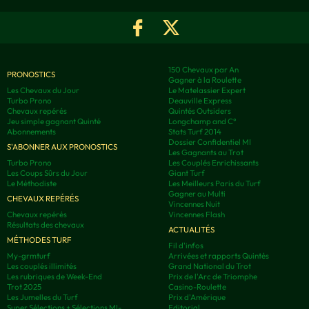
150 Chevaux par An
PRONOSTICS
Gagner à la Roulette
Les Chevaux du Jour
Le Matelassier Expert
Turbo Prono
Deauville Express
Chevaux repérés
Quintés Outsiders
Jeu simple gagnant Quinté
Longchamp and C°
Abonnements
Stats Turf 2014
Dossier Confidentiel MI
S'ABONNER AUX PRONOSTICS
Les Gagnants au Trot
Turbo Prono
Les Couplés Enrichissants
Les Coups Sûrs du Jour
Giant Turf
Le Méthodiste
Les Meilleurs Paris du Turf
Gagner au Multi
CHEVAUX REPÉRÉS
Vincennes Nuit
Chevaux repérés
Vincennes Flash
Résultats des chevaux
ACTUALITÉS
MÉTHODES TURF
Fil d'infos
My-grmturf
Arrivées et rapports Quintés
Les couplés illimités
Grand National du Trot
Les rubriques de Week-End
Prix de l'Arc de Triomphe
Trot 2025
Casino-Roulette
Les Jumelles du Turf
Prix d'Amérique
Super Sélections + Sélections MI-
Editorial