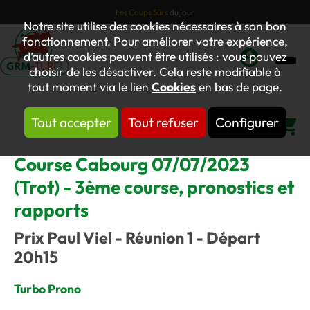
Les Coups Sûrs
du jour
Notre site utilise des cookies nécessaires à son bon
fonctionnement. Pour améliorer votre expérience,
d’autres cookies peuvent être utilisés : vous pouvez
choisir de les désactiver. Cela reste modifiable à
Mon
tout moment via le lien
Cookies
en bas de page.
compte
Tout accepter
Tout refuser
Configurer
Panier
Course Cabourg 07/07/2023
(Trot) - 3ème course, pronostics et
rapports
Prix Paul Viel - Réunion 1 - Départ
20h15
Turbo Prono