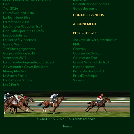
LUXE
Calendrier des Courses
Trot 2024
Guide des paris
Quintés de Plat 2016
CONTACTEZ-NOUS
La Technique Sûre
La Méthode 2018
ABONNEMENT
Les Simples/Couplés Trot
Deauville Spéciale Quintés
PHOTOTHÈQUE
Les Spécialistes
Le Tiercé à Vincennes
Jockeys, drivers, entraineurs
Gonna Win
PMU
Turf Stats gagnantes
Chevaux
Gagnant-Placé 2015
Courses de Galop
Vincennes 2017
Courses de Trot
La Formule Gagnante pour 2020
Grand National du Trot
Covès contre Covès Résultats
Hippodromes
Money Masters
Pronostic Turf, PMU
Le 2 sur 4 Facile
Prix d’Amérique
La Méthode Simple
Vidéos
Les 2 Perfs
© GRM 2009-2026 - Tous droits réservés
Taonix