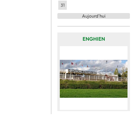
31
Aujourd'hui
ENGHIEN