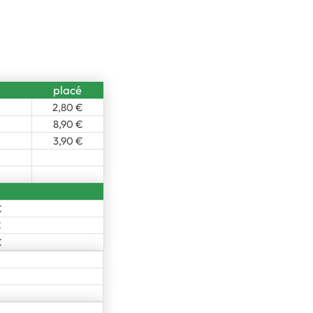
placé
2,80 €
8,90 €
3,90 €
€
€
€