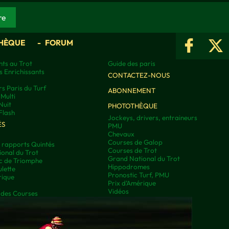
HÈQUE
FORUM
ts au Trot
Guide des paris
s Enrichissants
CONTACTEZ-NOUS
rs Paris du Turf
ABONNEMENT
Multi
Nuit
PHOTOTHÈQUE
Flash
Jockeys, drivers, entraineurs
ÉS
PMU
Chevaux
Courses de Galop
t rapports Quintés
Courses de Trot
onal du Trot
Grand National du Trot
rc de Triomphe
Hippodromes
lette
Pronostic Turf, PMU
rique
Prix d’Amérique
Vidéos
 des Courses